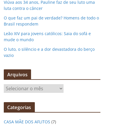
Viúva aos 34 anos, Pauline faz de seu luto uma
luta contra o câncer
O que faz um pai de verdade? Homens de todo o
Brasil respondem
Leão XIV para jovens católicos: Saia do sofá e
mude o mundo
O luto, o silêncio e a dor devastadora do berço
vazio
Arquivos
A
r
q
Categorias
u
i
CASA MÃE DOS AFLITOS
(7)
v