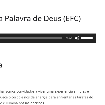
a Palavra de Deus (EFC)
Use
00:00
as
setas
para
a
cima
ou
para
baixo
para
hã, somos convidados a viver uma experiência simples e
aumentar
uece o corpo e nos dá energia para enfrentar as tarefas do
ou
fé e ilumina nossas decisões.