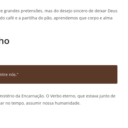
diminuir
 de grandes pretensões, mas do desejo sincero de deixar Deus
o
 do café e a partilha do pão, aprendemos que corpo e alma
volume.
lho
ntre nós.”
 mistério da Encarnação. O Verbo eterno, que estava junto de
ntrar no tempo, assumir nossa humanidade.