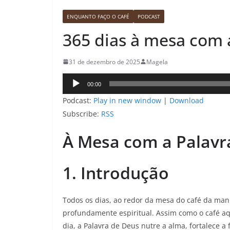
ENQUANTO FAÇO O CAFÉ
PODCAST
365 dias à mesa com 
31 de dezembro de 2025
Magela
Tocador
00:00
de
Podcast:
Play in new window
|
Download
áudio
Subscribe:
RSS
À Mesa com a Palavr
1. Introdução
Todos os dias, ao redor da mesa do café da man
profundamente espiritual. Assim como o café aq
dia, a Palavra de Deus nutre a alma, fortalece a 