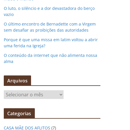
O luto, o silêncio e a dor devastadora do berço
vazio
O último encontro de Bernadette com a Virgem
sem desafiar as proibições das autoridades
Porque é que uma missa em latim voltou a abrir
uma ferida na Igreja?
O conteúdo da internet que não alimenta nossa
alma
Arquivos
A
r
q
Categorias
u
i
CASA MÃE DOS AFLITOS
(7)
v