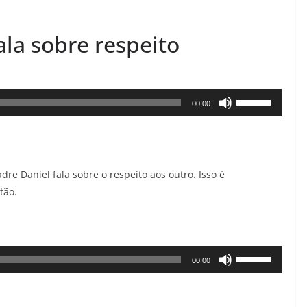
ala sobre respeito
Use
00:00
as
setas
para
dre Daniel fala sobre o respeito aos outro. Isso é
cima
tão.
ou
para
baixo
para
Use
00:00
aumentar
as
ou
setas