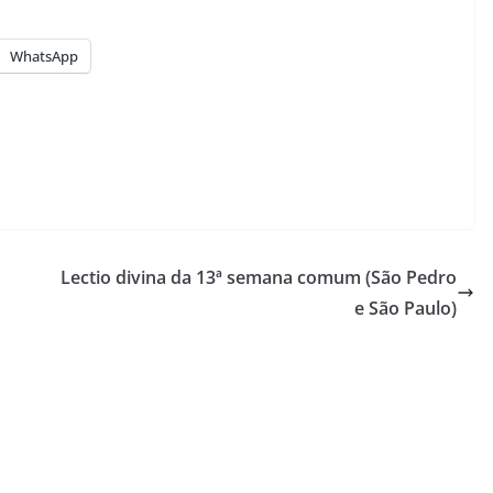
diminuir
para
o
cima
WhatsApp
volume.
ou
para
baixo
para
aumentar
ou
diminuir
Lectio divina da 13ª semana comum (São Pedro
o
e São Paulo)
volume.