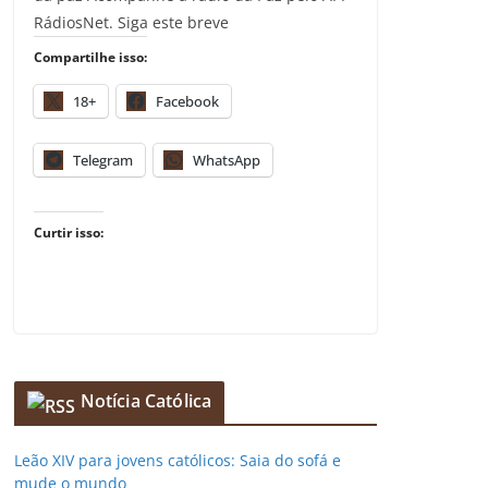
RádiosNet. Siga este breve
Compartilhe isso:
18+
Facebook
Telegram
WhatsApp
Curtir isso:
Notícia Católica
Leão XIV para jovens católicos: Saia do sofá e
mude o mundo