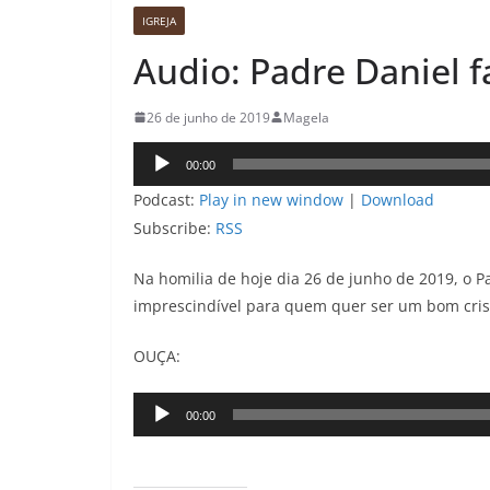
IGREJA
Audio: Padre Daniel f
26 de junho de 2019
Magela
Tocador
00:00
de
Podcast:
Play in new window
|
Download
áudio
Subscribe:
RSS
Na homilia de hoje dia 26 de junho de 2019, o Pa
imprescindível para quem quer ser um bom cris
OUÇA:
Tocador
00:00
de
áudio