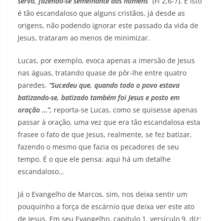
servo, fazendo-se semelhante aos homens”
(Fl 2,6-7). E isto
é tão escandaloso que alguns cristãos, já desde as
origens, não podendo ignorar este passado da vida de
Jesus, trataram ao menos de minimizar.
Lucas, por exemplo, evoca apenas a imersão de Jesus
nas águas, tratando quase de pôr-lhe entre quatro
paredes.
“Sucedeu que, quando todo o povo estava
batizando-se, batizado também foi Jesus e posto em
oração …”,
reporta-se Lucas, como se quisesse apenas
passar à oração, uma vez que era tão escandalosa esta
frasee o fato de que Jesus, realmente, se fez batizar,
fazendo o mesmo que fazia os pecadores de seu
tempo. É o que ele pensa: aqui há um detalhe
escandaloso…
Já o Evangelho de Marcos, sim, nos deixa sentir um
pouquinho a força de escárnio que deixa ver este ato
de Jesus. Em seu Evangelho, capitulo 1, versículo 9, diz: