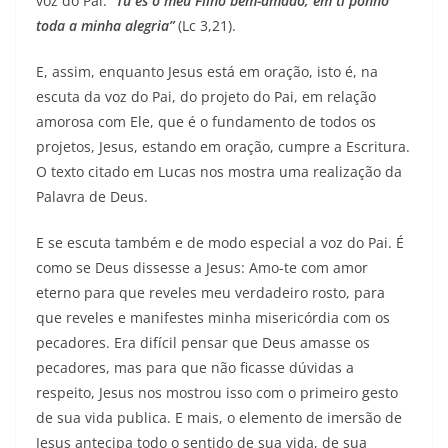
voz do Pai:
“Tu és o meu Filho bem-amado; em ti ponho
toda a minha alegria”
(Lc 3,21).
E, assim, enquanto Jesus está em oração, isto é, na
escuta da voz do Pai, do projeto do Pai, em relação
amorosa com Ele, que é o fundamento de todos os
projetos, Jesus, estando em oração, cumpre a Escritura.
O texto citado em Lucas nos mostra uma realização da
Palavra de Deus.
E se escuta também e de modo especial a voz do Pai. É
como se Deus dissesse a Jesus: Amo-te com amor
eterno para que reveles meu verdadeiro rosto, para
que reveles e manifestes minha misericórdia com os
pecadores. Era difícil pensar que Deus amasse os
pecadores, mas para que não ficasse dúvidas a
respeito, Jesus nos mostrou isso com o primeiro gesto
de sua vida publica. E mais, o elemento de imersão de
Jesus antecipa todo o sentido de sua vida, de sua