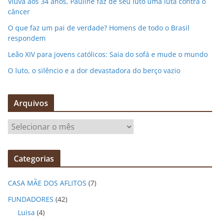
Viúva aos 34 anos, Pauline faz de seu luto uma luta contra o
câncer
O que faz um pai de verdade? Homens de todo o Brasil
respondem
Leão XIV para jovens católicos: Saia do sofá e mude o mundo
O luto, o silêncio e a dor devastadora do berço vazio
Arquivos
A
r
q
Categorias
u
i
CASA MÃE DOS AFLITOS
(7)
v
o
FUNDADORES
(42)
s
Luisa
(4)