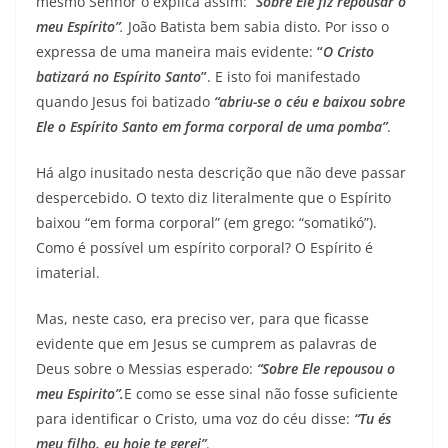
mesmo Senhor o explica assim:
“Sobre Ele fiz repousar o
meu Espírito”
.
João Batista bem sabia disto. Por isso o
expressa de uma maneira mais evidente:
“
O Cristo
batizará no Espírito Santo
”
. E isto foi manifestado
quando Jesus foi batizado
“abriu-se o céu e baixou sobre
Ele o Espírito Santo em forma corporal de uma pomba”
.
Há algo inusitado nesta descrição que não deve passar
despercebido. O texto diz literalmente que o Espírito
baixou “em forma corporal” (em grego: “somatikó”).
Como é possível um espírito corporal? O Espírito é
imaterial.
Mas, neste caso, era preciso ver, para que ficasse
evidente que em Jesus se cumprem as palavras de
Deus sobre o Messias esperado:
“Sobre Ele repousou o
meu Espirito”.
E como se esse sinal não fosse suficiente
para identificar o Cristo, uma voz do céu disse:
“Tu és
meu filho, eu hoje te gerei”
.