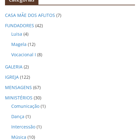
u
i
CASA MÃE DOS AFLITOS
(7)
v
o
FUNDADORES
(42)
s
Luisa
(4)
Magela
(12)
Vocacional I
(8)
GALERIA
(2)
IGREJA
(122)
MENSAGENS
(67)
MINISTÉRIOS
(30)
Comunicação
(1)
Dança
(1)
Intercessão
(1)
Música
(10)