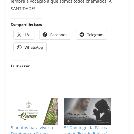
lembra a vocação a que somos todos chamados: A
SANTIDADE!
Compartilhe isso:
18+
Facebook
Telegram
WhatsApp
Curtir isso:
5 pontos para viver o
5° Domingo da Páscoa
Domingo de Ramos
ano A (Estudo Bíblico)