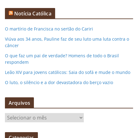
Notícia Católica
O martírio de Francisca no sertão do Cariri
Viúva aos 34 anos, Pauline faz de seu luto uma luta contra o
câncer
O que faz um pai de verdade? Homens de todo o Brasil
respondem
Leão XIV para jovens católicos: Saia do sofá e mude o mundo
O luto, o silêncio e a dor devastadora do berço vazio
Arquivos
A
r
q
Categorias