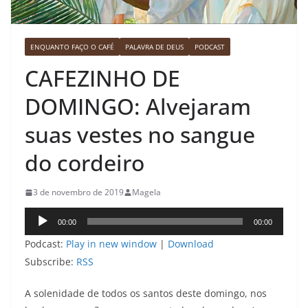
ENQUANTO FAÇO O CAFÉ
PALAVRA DE DEUS
PODCAST
CAFEZINHO DE
DOMINGO: Alvejaram
suas vestes no sangue
do cordeiro
3 de novembro de 2019
Magela
Tocador
00:00
00:00
de
Podcast:
Play in new window
|
Download
áudio
Subscribe:
RSS
A solenidade de todos os santos deste domingo, nos