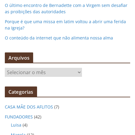
O último encontro de Bernadette com a Virgem sem desafiar
as proibições das autoridades
Porque é que uma missa em latim voltou a abrir uma ferida
na Igreja?
O conteúdo da internet que não alimenta nossa alma
Arquivos
A
r
q
Categorias
u
i
CASA MÃE DOS AFLITOS
(7)
v
o
FUNDADORES
(42)
s
Luisa
(4)
Magela
(12)