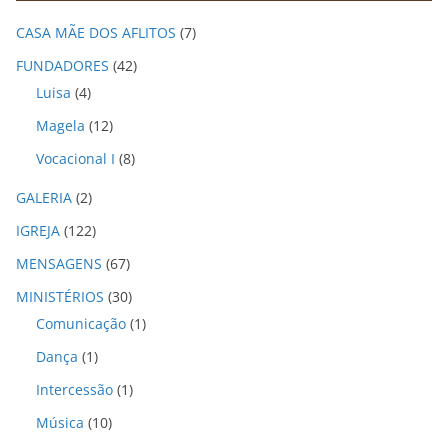
i
CASA MÃE DOS AFLITOS
(7)
v
o
FUNDADORES
(42)
s
Luisa
(4)
Magela
(12)
Vocacional I
(8)
GALERIA
(2)
IGREJA
(122)
MENSAGENS
(67)
MINISTÉRIOS
(30)
Comunicação
(1)
Dança
(1)
Intercessão
(1)
Música
(10)