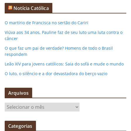
Notícia Católica
O martírio de Francisca no sertão do Cariri
Viúva aos 34 anos, Pauline faz de seu luto uma luta contra o
câncer
O que faz um pai de verdade? Homens de todo o Brasil
respondem
Leão XIV para jovens católicos: Saia do sofá e mude o mundo
O luto, o silêncio e a dor devastadora do berço vazio
Arquivos
A
r
q
Categorias
u