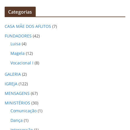
q
Categorias
u
i
CASA MÃE DOS AFLITOS
(7)
v
o
FUNDADORES
(42)
s
Luisa
(4)
Magela
(12)
Vocacional I
(8)
GALERIA
(2)
IGREJA
(122)
MENSAGENS
(67)
MINISTÉRIOS
(30)
Comunicação
(1)
Dança
(1)
Intercessão
(1)