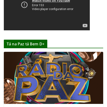
Tá na Paz tá Bem D+