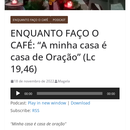
ENQUANTO FAÇO O CAFÉ
PODCAST
ENQUANTO FAÇO O
CAFÉ: “A minha casa é
casa de Oração” (Lc
19,46)
18 de novembro de 2022
Magela
Tocador
00:00
00:00
de
Podcast:
Play in new window
|
Download
áudio
Subscribe:
RSS
“Minha casa é casa de oração”