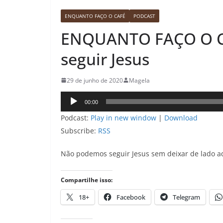
ENQUANTO FAÇO O CAFÉ
PODCAST
ENQUANTO FAÇO O CAF
seguir Jesus
29 de junho de 2020
Magela
Tocador
00:00
de
Podcast:
Play in new window
|
Download
áudio
Subscribe:
RSS
Não podemos seguir Jesus sem deixar de lado a
Compartilhe isso:
18+
Facebook
Telegram