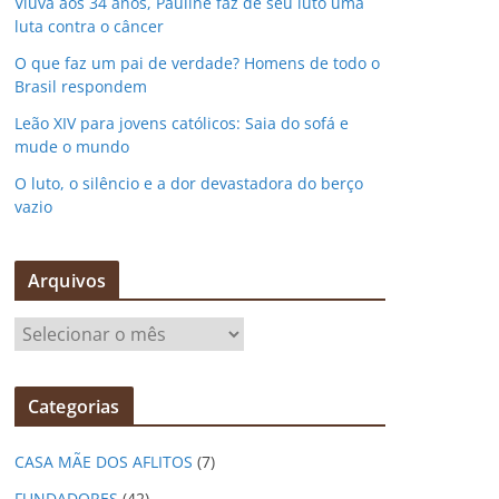
Viúva aos 34 anos, Pauline faz de seu luto uma
luta contra o câncer
O que faz um pai de verdade? Homens de todo o
Brasil respondem
Leão XIV para jovens católicos: Saia do sofá e
mude o mundo
O luto, o silêncio e a dor devastadora do berço
vazio
Arquivos
A
r
q
Categorias
u
i
CASA MÃE DOS AFLITOS
(7)
v
o
FUNDADORES
(42)