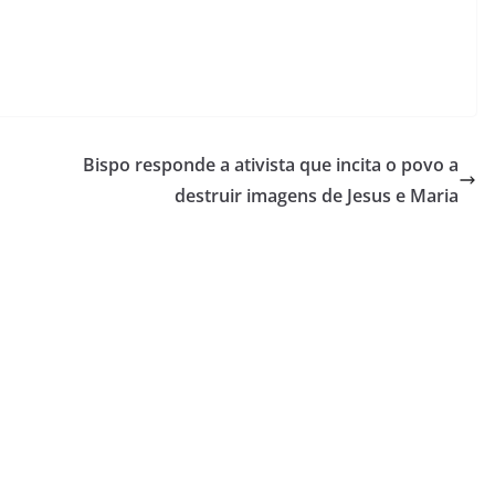
aumentar
ou
diminuir
o
volume.
Bispo responde a ativista que incita o povo a
destruir imagens de Jesus e Maria