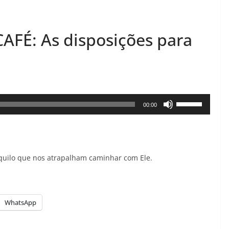
É: As disposições para
Use
00:00
as
setas
para
quilo que nos atrapalham caminhar com Ele.
cima
ou
para
baixo
WhatsApp
para