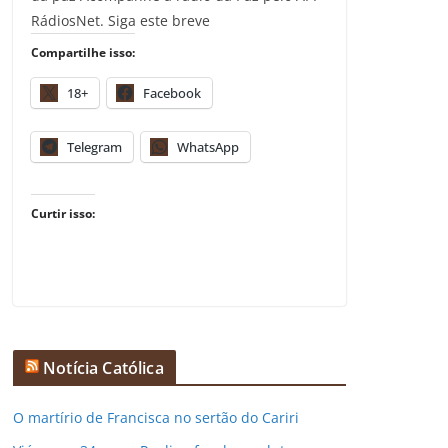
RádiosNet. Siga este breve
Compartilhe isso:
18+
Facebook
Telegram
WhatsApp
Curtir isso:
Notícia Católica
O martírio de Francisca no sertão do Cariri