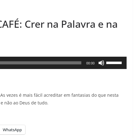
É: Crer na Palavra e na
Use
00:00
as
setas
para
As vezes é mais fácil acreditar em fantasias do que nesta
cima
 e não ao Deus de tudo.
ou
para
baixo
WhatsApp
para