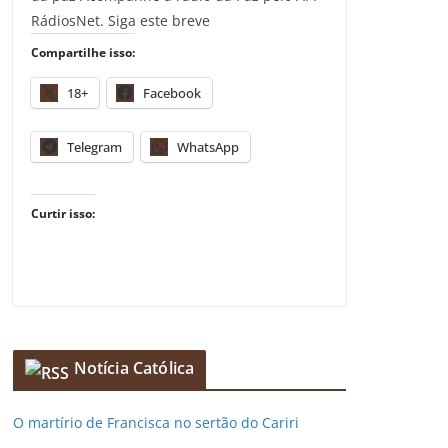
RádiosNet. Siga este breve
Compartilhe isso:
18+
Facebook
Telegram
WhatsApp
Curtir isso:
Notícia Católica
O martírio de Francisca no sertão do Cariri