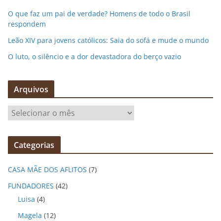
O que faz um pai de verdade? Homens de todo o Brasil
respondem
Leão XIV para jovens católicos: Saia do sofá e mude o mundo
O luto, o silêncio e a dor devastadora do berço vazio
Arquivos
A
r
q
Categorias
u
i
CASA MÃE DOS AFLITOS
(7)
v
o
FUNDADORES
(42)
s
Luisa
(4)
Magela
(12)