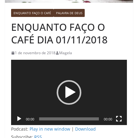
ENQUANTO FAÇO O CAFÉ
PALAVRA DE DEUS
ENQUANTO FAÇO O
CAFÉ DIA 01/11/2018
1 de novembro de 2018
Magela
Tocador
de
vídeo
00:00
00:00
Podcast:
Play in new window
|
Download
Subscribe:
RSS