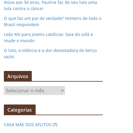
Viúva aos 34 anos, Pauline faz de seu luto uma
luta contra o câncer
O que faz um pai de verdade? Homens de todo o
Brasil respondem
Leão XIV para jovens católicos: Saia do sofá e
mude o mundo
O luto, o silêncio e a dor devastadora do berço
vazio
Arquivos
A
r
q
Categorias
u
i
CASA MÃE DOS AFLITOS
(7)
v