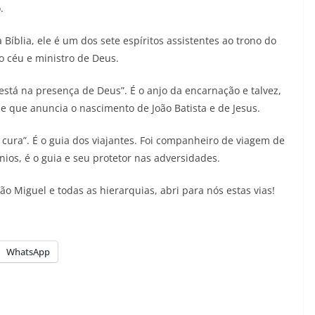
.
diminuir
o
íblia, ele é um dos sete espíritos assistentes ao trono do
volume.
o céu e ministro de Deus.
e está na presença de Deus”. É o anjo da encarnação e talvez,
le que anuncia o nascimento de João Batista e de Jesus.
 cura”. É o guia dos viajantes. Foi companheiro de viagem de
ios, é o guia e seu protetor nas adversidades.
o Miguel e todas as hierarquias, abri para nós estas vias!
WhatsApp