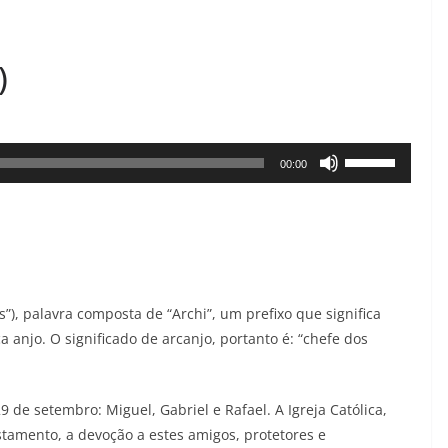
)
Use
00:00
as
setas
para
cima
ou
”), palavra composta de “Archi”, um prefixo que significa
para
ca anjo. O significado de arcanjo, portanto é: “chefe dos
baixo
para
aumentar
de setembro: Miguel, Gabriel e Rafael. A Igreja Católica,
stamento, a devoção a estes amigos, protetores e
ou