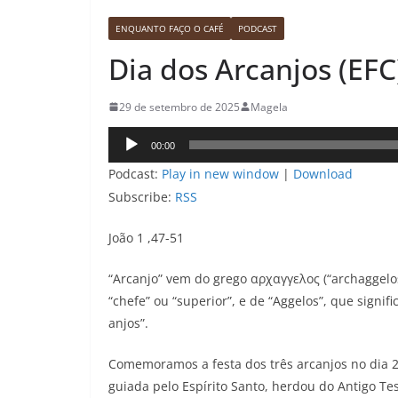
ENQUANTO FAÇO O CAFÉ
PODCAST
Dia dos Arcanjos (EFC
29 de setembro de 2025
Magela
Tocador
00:00
de
Podcast:
Play in new window
|
Download
áudio
Subscribe:
RSS
João 1 ,47-51
“Arcanjo” vem do grego αρχαγγελος (“archaggelos
“chefe” ou “superior”, e de “Aggelos”, que signifi
anjos”.
Comemoramos a festa dos três arcanjos no dia 29 
guiada pelo Espírito Santo, herdou do Antigo Te