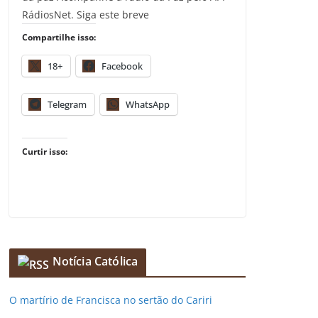
RádiosNet. Siga este breve
Compartilhe isso:
18+
Facebook
Telegram
WhatsApp
Curtir isso:
Notícia Católica
O martírio de Francisca no sertão do Cariri