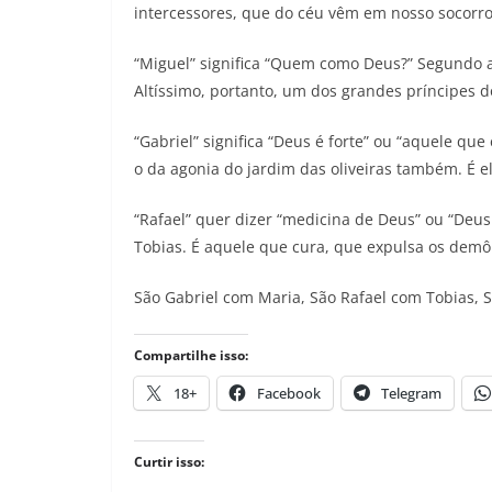
intercessores, que do céu vêm em nosso socorro
“Miguel” significa “Quem como Deus?” Segundo a B
Altíssimo, portanto, um dos grandes príncipes d
“Gabriel” significa “Deus é forte” ou “aquele qu
o da agonia do jardim das oliveiras também. É e
“Rafael” quer dizer “medicina de Deus” ou “Deus
Tobias. É aquele que cura, que expulsa os demôn
São Gabriel com Maria, São Rafael com Tobias, Sã
Compartilhe isso:
18+
Facebook
Telegram
Curtir isso: