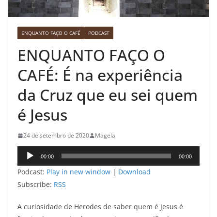
ENQUANTO FAÇO O CAFÉ
PODCAST
ENQUANTO FAÇO O
CAFÉ: É na experiência
da Cruz que eu sei quem
é Jesus
24 de setembro de 2020
Magela
Tocador
00:00
00:00
de
Podcast:
Play in new window
|
Download
áudio
Subscribe:
RSS
A curiosidade de Herodes de saber quem é Jesus é