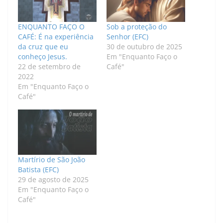
ENQUANTO FAÇO O
Sob a proteção do
CAFÉ: É na experiência
Senhor (EFC)
da cruz que eu
30 de outubro de 2025
conheço Jesus.
Em "Enquanto Faço o
22 de setembro de
Café"
2022
Em "Enquanto Faço o
Café"
Martírio de São João
Batista (EFC)
29 de agosto de 2025
Em "Enquanto Faço o
Café"