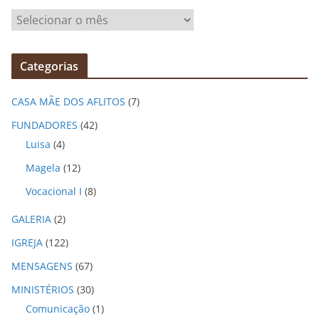
A
r
q
Categorias
u
i
CASA MÃE DOS AFLITOS
(7)
v
o
FUNDADORES
(42)
s
Luisa
(4)
Magela
(12)
Vocacional I
(8)
GALERIA
(2)
IGREJA
(122)
MENSAGENS
(67)
MINISTÉRIOS
(30)
Comunicação
(1)