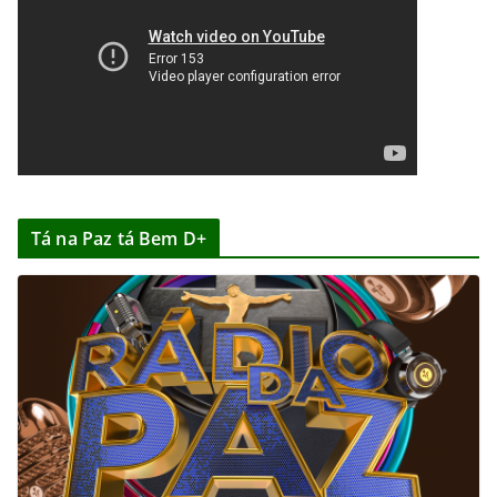
Tá na Paz tá Bem D+