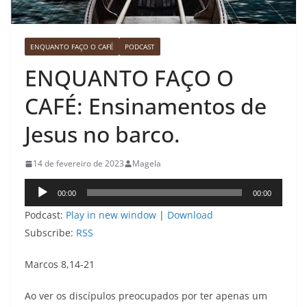
ENQUANTO FAÇO O CAFÉ
PODCAST
ENQUANTO FAÇO O
CAFÉ: Ensinamentos de
Jesus no barco.
14 de fevereiro de 2023
Magela
Tocador
00:00
00:00
de
Podcast:
Play in new window
|
Download
áudio
Subscribe:
RSS
Marcos 8,14-21
Ao ver os discípulos preocupados por ter apenas um