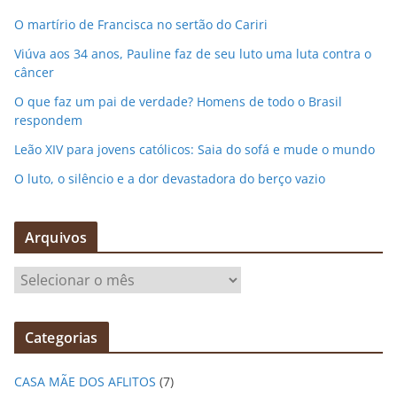
O martírio de Francisca no sertão do Cariri
Viúva aos 34 anos, Pauline faz de seu luto uma luta contra o
câncer
O que faz um pai de verdade? Homens de todo o Brasil
respondem
Leão XIV para jovens católicos: Saia do sofá e mude o mundo
O luto, o silêncio e a dor devastadora do berço vazio
Arquivos
A
r
q
Categorias
u
i
CASA MÃE DOS AFLITOS
(7)
v