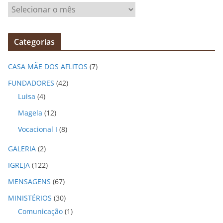
A
r
q
Categorias
u
i
CASA MÃE DOS AFLITOS
(7)
v
o
FUNDADORES
(42)
s
Luisa
(4)
Magela
(12)
Vocacional I
(8)
GALERIA
(2)
IGREJA
(122)
MENSAGENS
(67)
MINISTÉRIOS
(30)
Comunicação
(1)