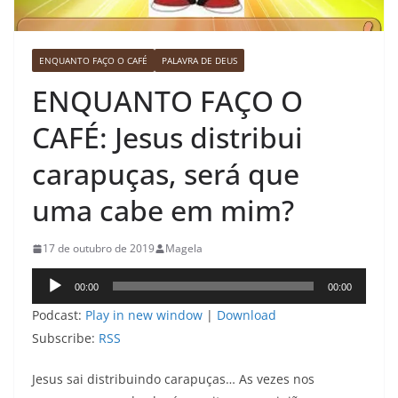
ENQUANTO FAÇO O CAFÉ
PALAVRA DE DEUS
ENQUANTO FAÇO O
CAFÉ: Jesus distribui
carapuças, será que
uma cabe em mim?
17 de outubro de 2019
Magela
Tocador
00:00
00:00
de
Podcast:
Play in new window
|
Download
áudio
Subscribe:
RSS
Jesus sai distribuindo carapuças… As vezes nos