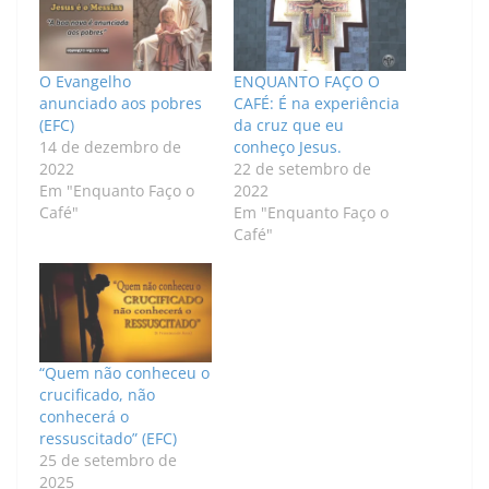
O Evangelho
ENQUANTO FAÇO O
anunciado aos pobres
CAFÉ: É na experiência
(EFC)
da cruz que eu
14 de dezembro de
conheço Jesus.
2022
22 de setembro de
Em "Enquanto Faço o
2022
Café"
Em "Enquanto Faço o
Café"
“Quem não conheceu o
crucificado, não
conhecerá o
ressuscitado” (EFC)
25 de setembro de
2025