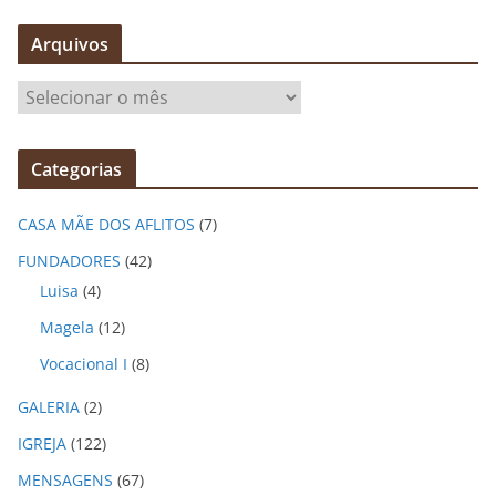
Arquivos
A
r
q
Categorias
u
i
CASA MÃE DOS AFLITOS
(7)
v
o
FUNDADORES
(42)
s
Luisa
(4)
Magela
(12)
Vocacional I
(8)
GALERIA
(2)
IGREJA
(122)
MENSAGENS
(67)