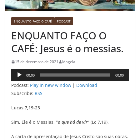
ENQUANTO FAÇO O CAFÉ
PODCAST
ENQUANTO FAÇO O
CAFÉ: Jesus é o messias.
15 de dezembro de 2021
Magela
Tocador
00:00
00:00
de
Podcast:
Play in new window
|
Download
áudio
Subscribe:
RSS
Lucas 7,19-23
Sim, Ele é o Messias,
“
o que há de vir
”
(Lc 7,19).
A carta de apresentação de Jesus Cristo são suas obras.