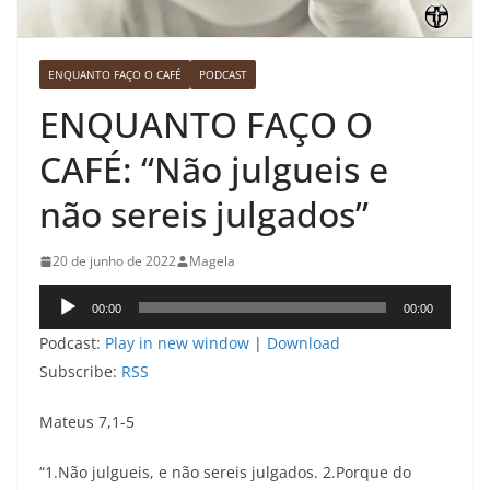
ENQUANTO FAÇO O CAFÉ
PODCAST
ENQUANTO FAÇO O
CAFÉ: “Não julgueis e
não sereis julgados”
20 de junho de 2022
Magela
Tocador
00:00
00:00
de
Podcast:
Play in new window
|
Download
áudio
Subscribe:
RSS
Mateus 7,1-5
“1.Não julgueis, e não sereis julgados. 2.Porque do