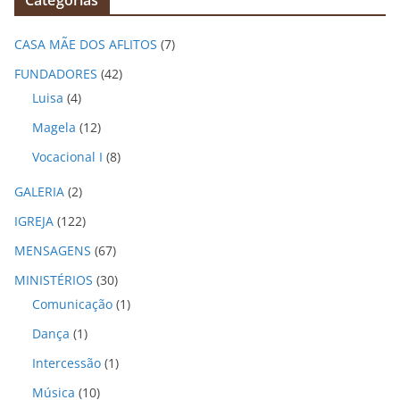
u
i
CASA MÃE DOS AFLITOS
(7)
v
o
FUNDADORES
(42)
s
Luisa
(4)
Magela
(12)
Vocacional I
(8)
GALERIA
(2)
IGREJA
(122)
MENSAGENS
(67)
MINISTÉRIOS
(30)
Comunicação
(1)
Dança
(1)
Intercessão
(1)
Música
(10)