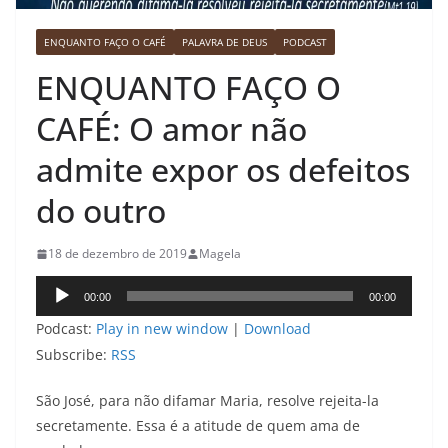
ENQUANTO FAÇO O CAFÉ
PALAVRA DE DEUS
PODCAST
ENQUANTO FAÇO O
CAFÉ: O amor não
admite expor os defeitos
do outro
18 de dezembro de 2019
Magela
Tocador
00:00
00:00
de
Podcast:
Play in new window
|
Download
áudio
Subscribe:
RSS
São José, para não difamar Maria, resolve rejeita-la
secretamente. Essa é a atitude de quem ama de