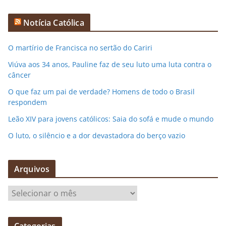
Notícia Católica
O martírio de Francisca no sertão do Cariri
Viúva aos 34 anos, Pauline faz de seu luto uma luta contra o
câncer
O que faz um pai de verdade? Homens de todo o Brasil
respondem
Leão XIV para jovens católicos: Saia do sofá e mude o mundo
O luto, o silêncio e a dor devastadora do berço vazio
Arquivos
A
r
q
Categorias