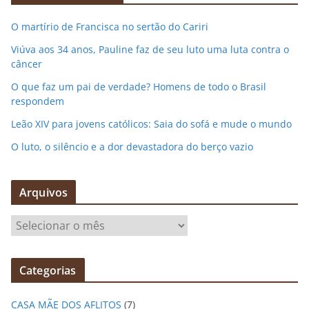
O martírio de Francisca no sertão do Cariri
Viúva aos 34 anos, Pauline faz de seu luto uma luta contra o
câncer
O que faz um pai de verdade? Homens de todo o Brasil
respondem
Leão XIV para jovens católicos: Saia do sofá e mude o mundo
O luto, o silêncio e a dor devastadora do berço vazio
Arquivos
A
r
q
Categorias
u
i
CASA MÃE DOS AFLITOS
(7)