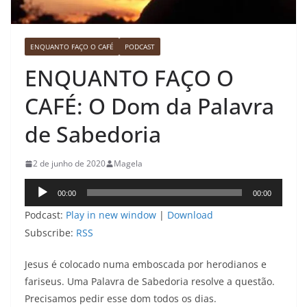
ENQUANTO FAÇO O CAFÉ
PODCAST
ENQUANTO FAÇO O
CAFÉ: O Dom da Palavra
de Sabedoria
2 de junho de 2020
Magela
Tocador
00:00
00:00
de
Podcast:
Play in new window
|
Download
áudio
Subscribe:
RSS
Jesus é colocado numa emboscada por herodianos e
fariseus. Uma Palavra de Sabedoria resolve a questão.
Precisamos pedir esse dom todos os dias.