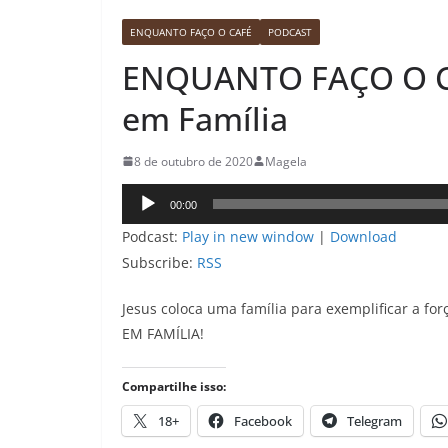
ENQUANTO FAÇO O CAFÉ
PODCAST
ENQUANTO FAÇO O CA
em Família
8 de outubro de 2020
Magela
Tocador
00:00
de
Podcast:
Play in new window
|
Download
áudio
Subscribe:
RSS
Jesus coloca uma família para exemplificar a fo
EM FAMÍLIA!
Compartilhe isso:
18+
Facebook
Telegram