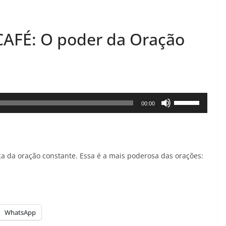
FÉ: O poder da Oração
Use
00:00
as
setas
para
rça da oração constante. Essa é a mais poderosa das orações:
cima
ou
para
baixo
WhatsApp
para