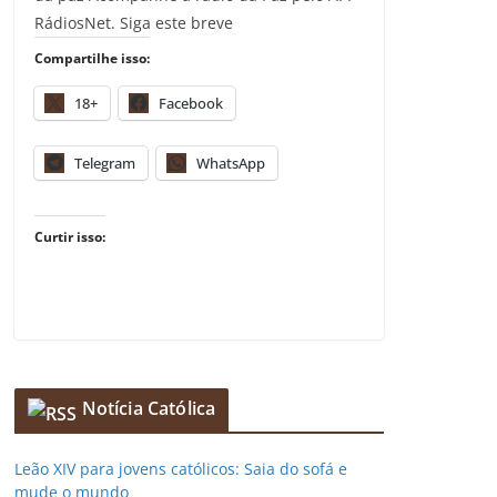
RádiosNet. Siga este breve
Compartilhe isso:
18+
Facebook
Telegram
WhatsApp
Curtir isso:
Notícia Católica
Leão XIV para jovens católicos: Saia do sofá e
mude o mundo