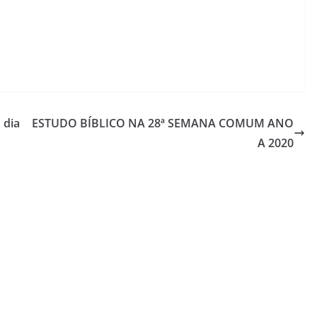
aumentar
ou
diminuir
o
volume.
 dia
ESTUDO BÍBLICO NA 28ª SEMANA COMUM ANO
A 2020