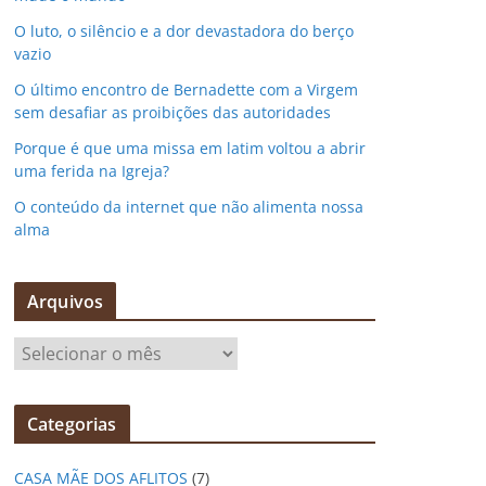
O luto, o silêncio e a dor devastadora do berço
vazio
O último encontro de Bernadette com a Virgem
sem desafiar as proibições das autoridades
Porque é que uma missa em latim voltou a abrir
uma ferida na Igreja?
O conteúdo da internet que não alimenta nossa
alma
Arquivos
A
r
q
Categorias
u
i
CASA MÃE DOS AFLITOS
(7)
v