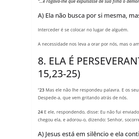
“…e rogava-lhe que expulsasse de sua filha o demôn
A) Ela não busca por si mesma, mas,
Interceder é se colocar no lugar de alguém.
A necessidade nos leva a orar por nós, mas o am
8. ELA É PERSEVERA
15,23-25)
“
23
Mas ele não lhe respondeu palavra. E os seu
Despede-a, que vem gritando atrás de nós.
24
E ele, respondendo, disse: Eu não fui enviad
chegou ela, e adorou-o, dizendo: Senhor, socorr
A) Jesus está em silêncio e ela co