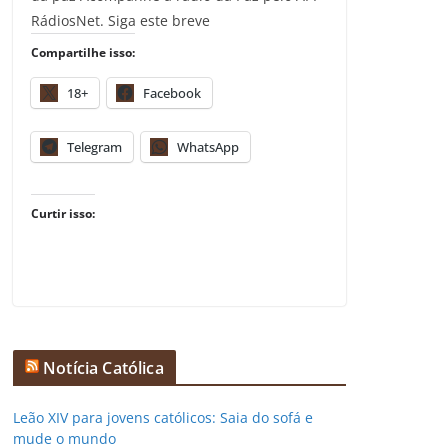
RádiosNet. Siga este breve
Compartilhe isso:
18+
Facebook
Telegram
WhatsApp
Curtir isso:
Notícia Católica
Leão XIV para jovens católicos: Saia do sofá e
mude o mundo