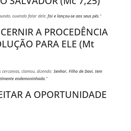
O SALVADOR (Mc 7,25)
aumentar
ou
mundo, ouvindo falar dele,
foi e lançou-se aos seus pés
.”
diminuir
o
SCERNIR A PROCEDÊNCIA
volume.
LUÇÃO PARA ELE (Mt
s cercanias, clamou, dizendo:
Senhor, Filho de Davi, tem
avelmente endemoninhada
.”
VEITAR A OPORTUNIDADE