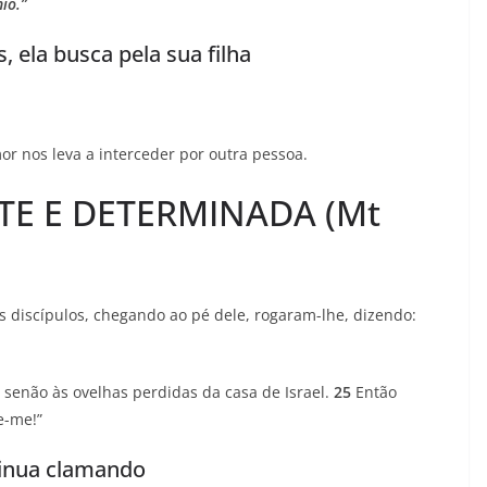
io.”
 ela busca pela sua filha
or nos leva a interceder por outra pessoa.
NTE E DETERMINADA (Mt
s discípulos, chegando ao pé dele, rogaram-lhe, dizendo:
o senão às ovelhas perdidas da casa de Israel.
25
Então
e-me!”
ntinua clamando