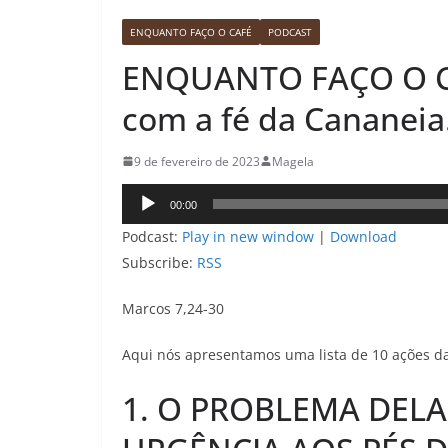
ENQUANTO FAÇO O CAFÉ
PODCAST
ENQUANTO FAÇO O C
com a fé da Cananeia
9 de fevereiro de 2023
Magela
Tocador
00:00
de
Podcast:
Play in new window
|
Download
áudio
Subscribe:
RSS
Marcos 7,24-30
Aqui nós apresentamos uma lista de 10 ações da
1. O PROBLEMA DELA