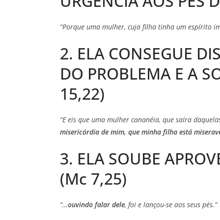
URGÊNCIA AOS PÉS D
“Porque uma mulher, cuja filha tinha um espírito i
2. ELA CONSEGUE DI
DO PROBLEMA E A SO
15,22)
“E eis que uma mulher cananéia, que saíra daquela
misericórdia de mim, que minha filha está miser
3. ELA SOUBE APRO
(Mc 7,25)
“…
ouvindo falar dele
, foi e lançou-se aos seus pés.”