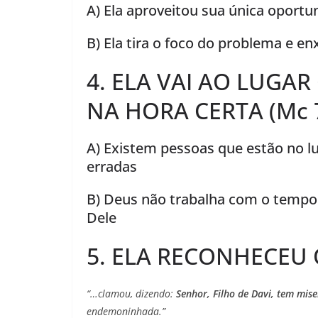
A) Ela aproveitou sua única oportu
B) Ela tira o foco do problema e e
4. ELA VAI AO LUGAR
NA HORA CERTA (Mc 7
A) Existem pessoas que estão no l
erradas
B) Deus não trabalha com o temp
Dele
5. ELA RECONHECEU Q
“…clamou, dizendo:
Senhor, Filho de Davi, tem mis
endemoninhada.”