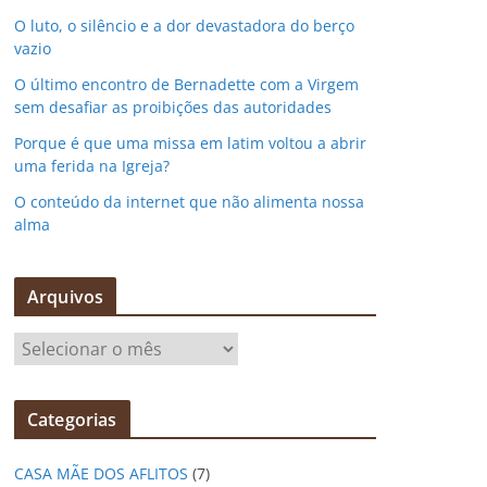
O luto, o silêncio e a dor devastadora do berço
vazio
O último encontro de Bernadette com a Virgem
sem desafiar as proibições das autoridades
Porque é que uma missa em latim voltou a abrir
uma ferida na Igreja?
O conteúdo da internet que não alimenta nossa
alma
Arquivos
A
r
q
Categorias
u
i
CASA MÃE DOS AFLITOS
(7)
v