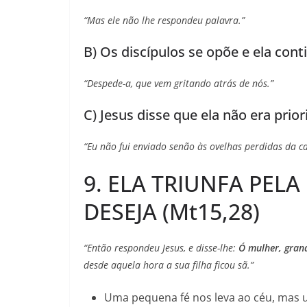
“Mas ele não lhe respondeu palavra.”
B) Os discípulos se opõe e ela con
“Despede-a, que vem gritando atrás de nós.”
C) Jesus disse que ela não era pri
“Eu não fui enviado senão às ovelhas perdidas da cas
9. ELA TRIUNFA PELA
DESEJA (Mt15,28)
“Então respondeu Jesus, e disse-lhe:
Ó mulher, grand
desde aquela hora a sua filha ficou sã.”
Uma pequena fé nos leva ao céu, mas u