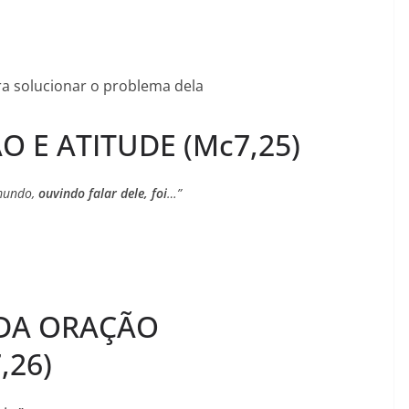
ra solucionar o problema dela
ÃO E ATITUDE (Mc7,25)
imundo,
ouvindo falar dele, foi
…”
 DA ORAÇÃO
,26)