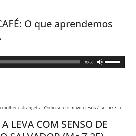
AFÉ: O que aprendemos
.
Use
00:00
as
setas
para
cima
ou
 mulher estrangeira. Como sua fé moveu Jesus à socorre-la.
para
baixo
 A LEVA COM SENSO DE
para