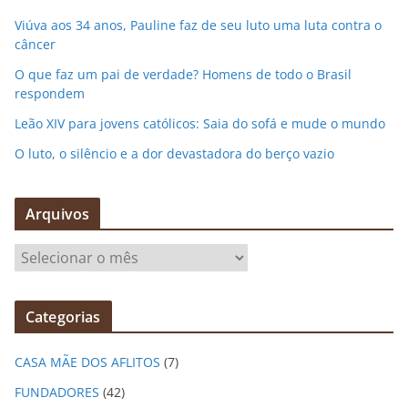
Viúva aos 34 anos, Pauline faz de seu luto uma luta contra o
câncer
O que faz um pai de verdade? Homens de todo o Brasil
respondem
Leão XIV para jovens católicos: Saia do sofá e mude o mundo
O luto, o silêncio e a dor devastadora do berço vazio
Arquivos
A
r
q
Categorias
u
i
CASA MÃE DOS AFLITOS
(7)
v
o
FUNDADORES
(42)