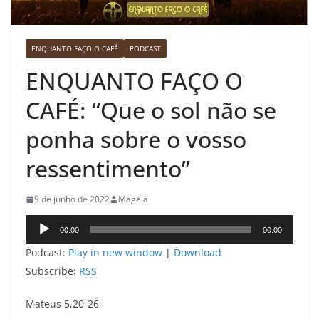
ENQUANTO FAÇO O CAFÉ
PODCAST
ENQUANTO FAÇO O
CAFÉ: “Que o sol não se
ponha sobre o vosso
ressentimento”
9 de junho de 2022
Magela
Tocador
00:00
00:00
de
Podcast:
Play in new window
|
Download
áudio
Subscribe:
RSS
Mateus 5,20-26