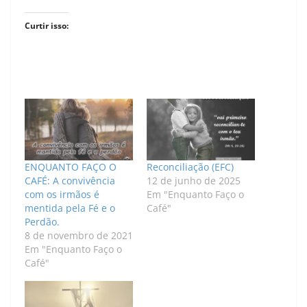
Curtir isso:
ENQUANTO FAÇO O
Reconciliação (EFC)
CAFÉ: A convivência
12 de junho de 2025
com os irmãos é
Em "Enquanto Faço o
mentida pela Fé e o
Café"
Perdão.
8 de novembro de 2021
Em "Enquanto Faço o
Café"