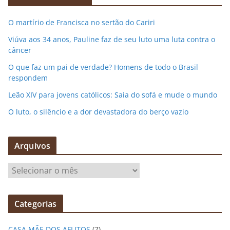
O martírio de Francisca no sertão do Cariri
Viúva aos 34 anos, Pauline faz de seu luto uma luta contra o
câncer
O que faz um pai de verdade? Homens de todo o Brasil
respondem
Leão XIV para jovens católicos: Saia do sofá e mude o mundo
O luto, o silêncio e a dor devastadora do berço vazio
Arquivos
A
r
q
Categorias
u
i
CASA MÃE DOS AFLITOS
(7)