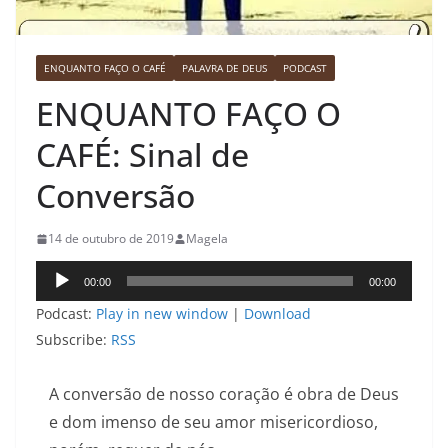
ENQUANTO FAÇO O CAFÉ
PALAVRA DE DEUS
PODCAST
ENQUANTO FAÇO O
CAFÉ: Sinal de
Conversão
14 de outubro de 2019
Magela
Tocador
00:00
00:00
de
Podcast:
Play in new window
|
Download
áudio
Subscribe:
RSS
A conversão de nosso coração é obra de Deus
e dom imenso de seu amor misericordioso,