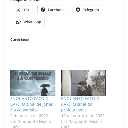
18+
Facebook
Telegram
WhatsApp
Curtir isso:
ENQUANTO FAÇO O
ENQUANTO FAÇO O
CAFÉ: O sinal de Jonas
CAFÉ: O sinal do
é a conversão.
profeta Jonas
9 de março de 2022
10 de outubro de 2022
Em "Enquanto Faço o
Em "Enquanto Faço o
Café"
Café"