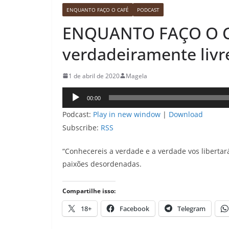
ENQUANTO FAÇO O CAFÉ
PODCAST
ENQUANTO FAÇO O CAF
verdadeiramente livr
1 de abril de 2020
Magela
Tocador
00:00
de
Podcast:
Play in new window
|
Download
áudio
Subscribe:
RSS
“Conhecereis a verdade e a verdade vos libertará
paixões desordenadas.
Compartilhe isso:
18+
Facebook
Telegram