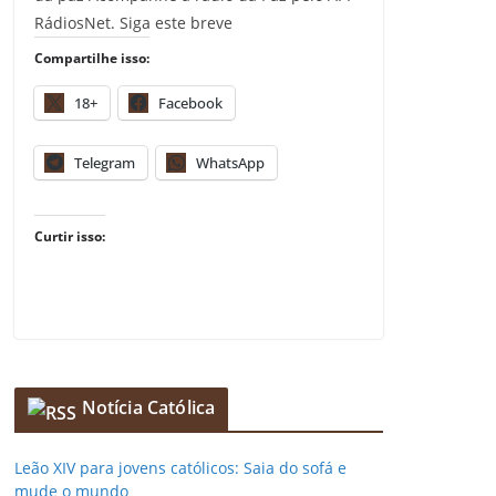
RádiosNet. Siga este breve
Compartilhe isso:
18+
Facebook
Telegram
WhatsApp
Curtir isso:
Notícia Católica
Leão XIV para jovens católicos: Saia do sofá e
mude o mundo