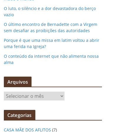
O luto, o silêncio e a dor devastadora do berço
vazio
O último encontro de Bernadette com a Virgem
sem desafiar as proibições das autoridades
Porque é que uma missa em latim voltou a abrir
uma ferida na Igreja?
O conteúdo da internet que não alimenta nossa
alma
Arquivos
A
r
q
Categorias
u
i
CASA MÃE DOS AFLITOS
(7)
v