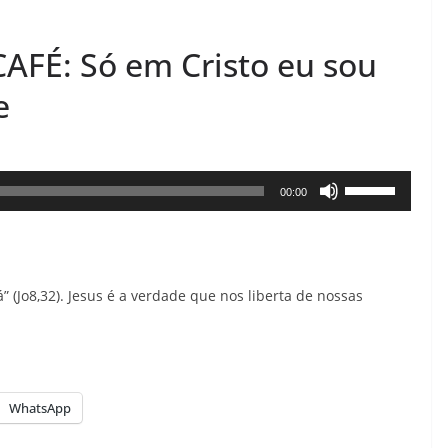
É: Só em Cristo eu sou
e
Use
00:00
as
setas
para
” (Jo8,32). Jesus é a verdade que nos liberta de nossas
cima
ou
para
baixo
WhatsApp
para
aumentar