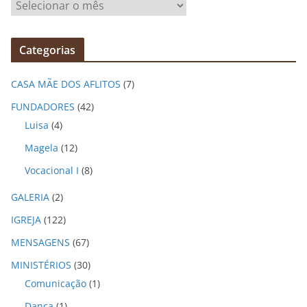
A
r
q
Categorias
u
i
CASA MÃE DOS AFLITOS
(7)
v
o
FUNDADORES
(42)
s
Luisa
(4)
Magela
(12)
Vocacional I
(8)
GALERIA
(2)
IGREJA
(122)
MENSAGENS
(67)
MINISTÉRIOS
(30)
Comunicação
(1)
Dança
(1)