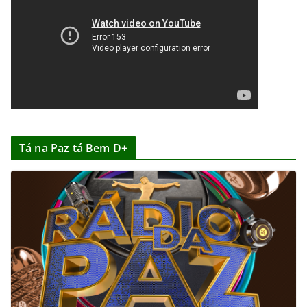
Tá na Paz tá Bem D+