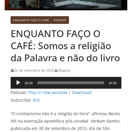
ENQUANTO FAÇO O CAFÉ
PODCAST
ENQUANTO FAÇO O
CAFÉ: Somos a religião
da Palavra e não do livro
22 de setembro de 2020
Magela
Tocador
00:00
00:00
de
Podcast:
Play in new window
|
Download
áudio
Subscribe:
RSS
“O cristianismo não é a religião do livro”, afirmou Bento
XVI na exortação apostólica pós-sinodal
Verbum Domini
,
publicada em 30 de setembro de 2010, dia de São