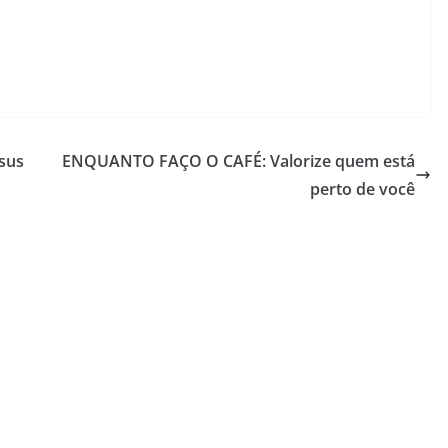
ou
diminuir
o
volume.
sus
ENQUANTO FAÇO O CAFÉ: Valorize quem está
perto de você