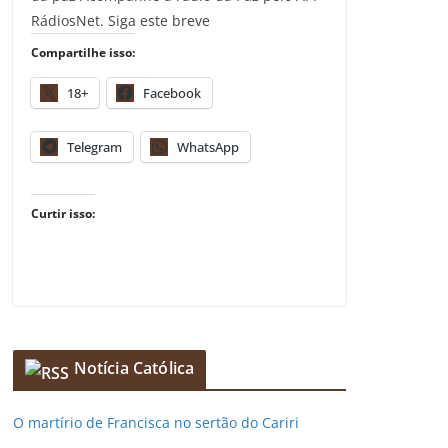
RádiosNet. Siga este breve
Compartilhe isso:
18+
Facebook
Telegram
WhatsApp
Curtir isso:
Notícia Católica
O martírio de Francisca no sertão do Cariri