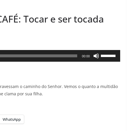
É: Tocar e ser tocada
Use
00:00
as
setas
para
 atravessam o caminho do Senhor. Vemos o quanto a multidão
cima
e clama por sua filha.
ou
para
baixo
WhatsApp
para
aumentar