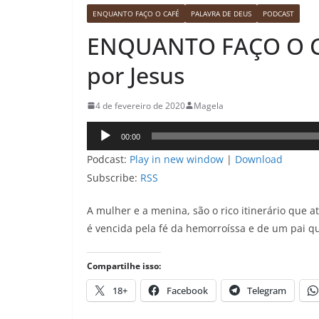
ENQUANTO FAÇO O CAFÉ
PALAVRA DE DEUS
PODCAST
ENQUANTO FAÇO O CAF
por Jesus
4 de fevereiro de 2020
Magela
Tocador
00:00
de
Podcast:
Play in new window
|
Download
áudio
Subscribe:
RSS
A mulher e a menina, são o rico itinerário que
é vencida pela fé da hemorroíssa e de um pai qu
Compartilhe isso:
18+
Facebook
Telegram