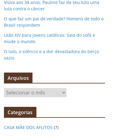
Viúva aos 34 anos, Pauline faz de seu luto uma
luta contra o câncer
O que faz um pai de verdade? Homens de todo o
Brasil respondem
Leão XIV para jovens católicos: Saia do sofá e
mude o mundo
O luto, o silêncio e a dor devastadora do berço
vazio
Arquivos
A
r
q
Categorias
u
i
CASA MÃE DOS AFLITOS
(7)
v