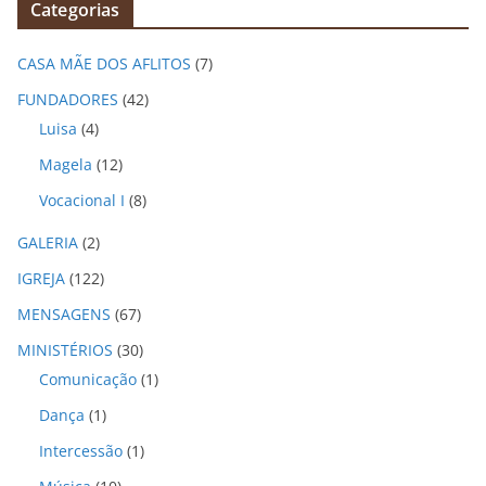
Categorias
u
i
CASA MÃE DOS AFLITOS
(7)
v
o
FUNDADORES
(42)
s
Luisa
(4)
Magela
(12)
Vocacional I
(8)
GALERIA
(2)
IGREJA
(122)
MENSAGENS
(67)
MINISTÉRIOS
(30)
Comunicação
(1)
Dança
(1)
Intercessão
(1)