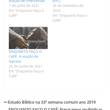
oração de intercessão
(EFC)
1 de julho de 2021
26 de setembro de
Em "Enquanto Faço o
2025
Café"
Em "Enquanto Faço o
Café"
ENQUANTO FAÇO O
CAFÉ: A oração do
leproso
25 de junho de 2021
Em "Enquanto Faço o
Café"
Estudo Bíblico na 33ª semana comum ano 2019
ENQUANTO FAÇO O CAFÉ: Precisamos multiplicar