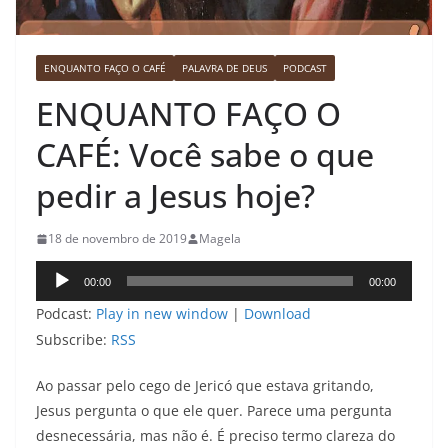
ENQUANTO FAÇO O CAFÉ
PALAVRA DE DEUS
PODCAST
ENQUANTO FAÇO O
CAFÉ: Você sabe o que
pedir a Jesus hoje?
18 de novembro de 2019
Magela
Tocador
00:00
00:00
de
Podcast:
Play in new window
|
Download
áudio
Subscribe:
RSS
Ao passar pelo cego de Jericó que estava gritando,
Jesus pergunta o que ele quer. Parece uma pergunta
desnecessária, mas não é. É preciso termo clareza do