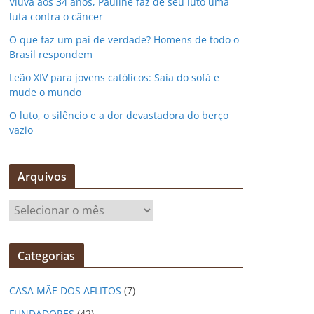
Viúva aos 34 anos, Pauline faz de seu luto uma
luta contra o câncer
O que faz um pai de verdade? Homens de todo o
Brasil respondem
Leão XIV para jovens católicos: Saia do sofá e
mude o mundo
O luto, o silêncio e a dor devastadora do berço
vazio
Arquivos
A
r
q
Categorias
u
i
CASA MÃE DOS AFLITOS
(7)
v
o
FUNDADORES
(42)