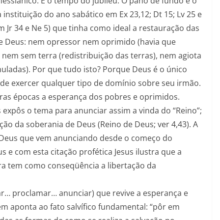
ssiânico. É o tempo do jubileu. O pano de fundo é o
 instituição do ano sabático em Ex 23,12; Dt 15; Lv 25 e
m Jr 34 e Ne 5) que tinha como ideal a restauração das
e Deus: nem opressor nem oprimido (havia que
o, nem sem terra (redistribuição das terras), nem agiota
ladas). Por que tudo isto? Porque Deus é o único
e exercer qualquer tipo de domínio sobre seu irmão.
ras épocas a esperança dos pobres e oprimidos.
 expôs o tema para anunciar assim a vinda do “Reino”;
ção da soberania de Deus (Reino de Deus; ver 4,43). A
de Deus que vem anunciando desde o começo do
 e com esta citação profética Jesus ilustra que a
ra tem como conseqüência a libertação da
ar… proclamar… anunciar) que revive a esperança e
ém aponta ao fato salvífico fundamental: “pôr em