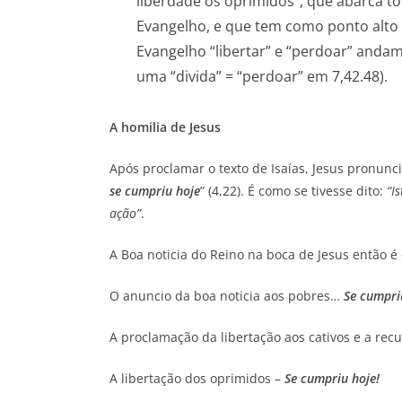
liberdade os oprimidos”, que abarca to
Evangelho, e que tem como ponto alto
Evangelho “libertar” e “perdoar” andam 
uma “divida” = “perdoar” em 7,42.48).
A homilia de Jesus
Após proclamar o texto de Isaías, Jesus pronunci
se cumpriu hoje
” (4,22). É como se tivesse dito:
“I
ação”
.
A Boa noticia do Reino na boca de Jesus então é 
O anuncio da boa noticia aos pobres…
Se cumpri
A proclamação da libertação aos cativos e a rec
A libertação dos oprimidos –
Se cumpriu hoje!