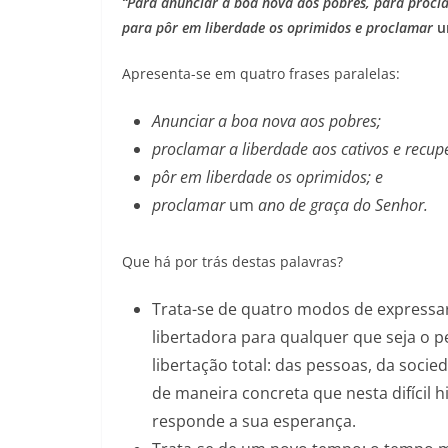
“Para anunciar a boa nova aos pobres,
para procla
para pôr em liberdade os oprimidos e proclamar
Apresenta-se em quatro frases paralelas:
Anunciar a boa nova aos pobres;
proclamar a liberdade aos cativos e recup
pôr em liberdade os oprimidos; e
proclamar
um
ano de graça do Senhor.
Que há por trás destas palavras?
Trata-se de quatro modos de expressa
libertadora para qualquer que seja o 
libertação total: das pessoas, da soci
de maneira concreta que nesta difícil 
responde a sua esperança.