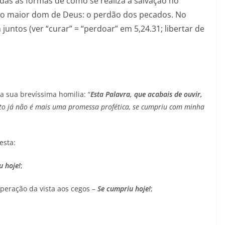
das as formas de como se realiza a salvação no
 o maior dom de Deus: o perdão dos pecados. No
juntos (ver “curar” = “perdoar” em 5,24.31; libertar de
a sua brevíssima homilia: “
Esta Palavra, que acabais de ouvir,
sto já não é mais uma promessa profética, se cumpriu com minha
esta:
u hoje!
;
uperação da vista aos cegos –
Se cumpriu hoje!
;