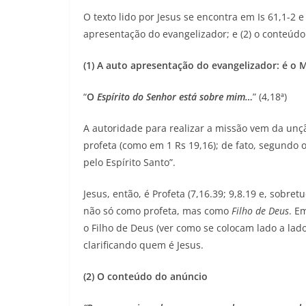
O texto lido por Jesus se encontra em Is 61,1-2 e
apresentação do evangelizador; e (2) o conteúd
(1) A auto apresentação do evangelizador: é o 
“
O
Espírito do Senhor está sobre mim…
” (4,18ª)
A autoridade para realizar a missão vem da unçã
profeta (como em 1 Rs 19,16); de fato, segundo
pelo Espírito Santo”.
Jesus, então, é Profeta (7,16.39; 9,8.19 e, sobre
não só como profeta, mas como
Filho de Deus
. E
o Filho de Deus (ver como se colocam lado a lad
clarificando quem é Jesus.
(2) O conteúdo do anúncio