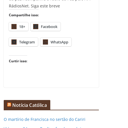
RádiosNet. Siga este breve
Compartilhe isso:
18+
Facebook
Telegram
WhatsApp
Curtir isso:
Notícia Católica
O martírio de Francisca no sertão do Cariri