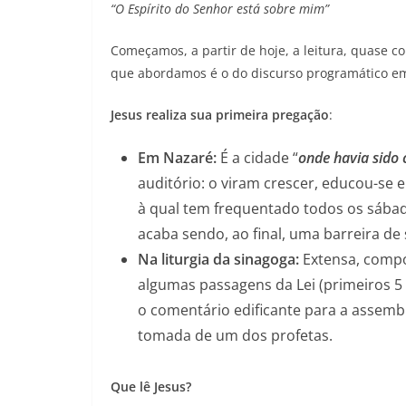
“O Espírito do Senhor está sobre mim”
Começamos, a partir de hoje, a leitura, quase c
que abordamos é o do discurso programático e
Jesus realiza sua primeira pregação
:
Em Nazaré:
É a cidade “
onde havia sido 
auditório: o viram crescer, educou-s
à qual tem frequentado todos os sábad
acaba sendo, ao final, uma barreira de
Na liturgia da sinagoga:
Extensa, compos
algumas passagens da Lei (primeiros 5 l
o comentário edificante para a assembl
tomada de um dos profetas.
Que lê Jesus?