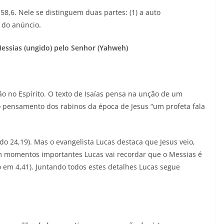
 58,6. Nele se distinguem duas partes: (1) a auto
o do anúncio
.
Messias (ungido) pelo Senhor (Yahweh)
o no Espírito. O texto de Isaías pensa na unção de um
 o pensamento dos rabinos da época de Jesus “um profeta fala
tudo 24,19). Mas o evangelista Lucas destaca que Jesus veio,
m momentos importantes Lucas vai recordar que o Messias é
o em 4,41). Juntando todos estes detalhes Lucas segue