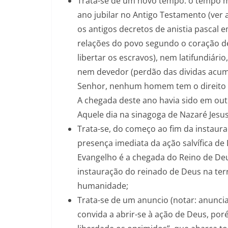
Trata-se de um novo tempo: o tempo me
ano jubilar no Antigo Testamento (ver a
os antigos decretos de anistia pascal e
relações do povo segundo o coração d
libertar os escravos), nem latifundiári
nem devedor (perdão das dividas acumu
Senhor, nenhum homem tem o direito d
A chegada deste ano havia sido em out
Aquele dia na sinagoga de Nazaré Jesus
Trata-se, do começo ao fim da instaura
presença imediata da ação salvífica 
Evangelho é a chegada do Reino de Deus
instauração do reinado de Deus na ter
humanidade;
Trata-se de um anuncio (notar: anunci
convida a abrir-se à ação de Deus, por