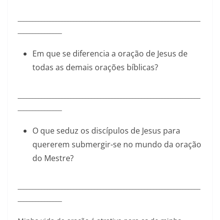
______________________________________________________________
_______________
Em que se diferencia a oração de Jesus de
todas as demais orações bíblicas?
______________________________________________________________
_______________
O que seduz os discípulos de Jesus para
quererem submergir-se no mundo da oração
do Mestre?
______________________________________________________________
_______________