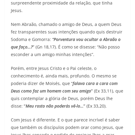
surpreendente proximidade da relação, que tinha
Jesus.
Nem Abraão, chamado o amigo de Deus, a quem Deus
fez transparentes suas intenções quando quis destruir
Sodoma e Gomorra:
“Porventura vou ocultar a Abraão o
que faço…?
”
(Gn 18,17). É como se disesse: “Não posso
esconder a um amigo minhas intenções”.
Porém, entre Jesus Cristo e o Pai celeste, o
conhecimento é, ainda mais, profundo. O mesmo se
poderia dizer de Moisés, que “
falava cara a cara com
Deus como faz um homem com seu amigo
”
(Ex 33,11), que
quis contemplar a glória de Deus, porém Deus lhe
disse:
“
Meu rosto não poderás vê-lo…
”
(Ex 33,20).
Com Jesus é diferente. E o que parece incrível é saber
que também os discípulos podem orar como Jesus, que
Jesus lhes concede o pedido de ensinar-lhes a orar