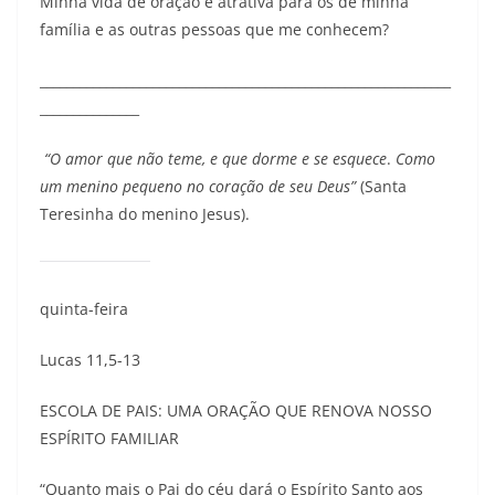
Minha vida de oração é atrativa para os de minha
família e as outras pessoas que me conhecem?
______________________________________________________________
_______________
“O amor que não teme, e que dorme e se esquece
.
Como
um menino pequeno no coração de seu Deus”
(Santa
Teresinha do menino Jesus).
quinta-feira
Lucas 11,5-13
ESCOLA DE PAIS: UMA ORAÇÃO QUE RENOVA NOSSO
ESPÍRITO FAMILIAR
“Quanto mais o Pai do céu dará o Espírito Santo aos