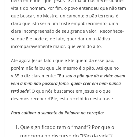
deixa entender que “Jesus” é a maior das necessidades
vitais do homem. Por fim, o povo entendeu que não tem
que buscar, no Mestre, unicamente o pão terreno, é
claro que isto seria um triste empobrecimento, uma
clara incompreensão de seu grande valor. Reconhece-
se que Ele pode e, de fato, quer dar uma dádiva
incomparavelmente maior, que vem do alto.
Até agora Jesus falou que é Ele quem dá esse pão,
porém não falou que Ele mesmo é o pão. Até que no
v.35 o diz claramente:
“Eu
sou o pão que dá a vida: quem
vem a mim não passará fome, quem crer em mim nunca
terá sede”
.O que nós buscamos em Jesus e o que
devemos receber d’Ele, está recolhido nesta frase.
Para cultivar a semente da Palavra no coração:
Que significado tem o “maná”? Por que o
menciona no discurso do “Pão da vida”?