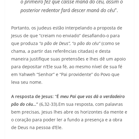
o primeiro fez que caísse maná do céu, assim o
posterior redentor fará descer maná do céu
”.
Portanto, os judeus estão interpelando a proposta de
Jesus de que “creiam no enviado” desafiando-o para
que produza
“o pão de Deus”, “o pão do céu”
(como se
chama, a partir das referências citadas) e desta
maneira justifique suas pretensões e lhes dê um apoio
para depositar n’Ele sua fé, ao mesmo nível de sua fé
em Yahweh “Senhor” e “Pai providente” do Povo que
leva seu nome.
A resposta de Jesus:
“
É
meu Pai que vos dá o verdadeiro
pão do céu…
”
(6,32-33).Em sua resposta, com palavras
bem precisas, Jesus lhes abre os horizontes da mente e
o coração para poder ler a fundo a presença e a obra
de Deus na pessoa d’Ele.