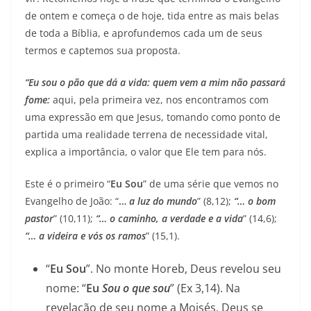
de ontem e começa o de hoje, tida entre as mais belas
de toda a Bíblia, e aprofundemos cada um de seus
termos e captemos sua proposta.
“Eu sou o pão que dá a vida: quem vem a mim não passará
fome:
aqui, pela primeira vez, nos encontramos com
uma expressão em que Jesus, tomando como ponto de
partida uma realidade terrena de necessidade vital,
explica a importância, o valor que Ele tem para nós.
Este é o primeiro “
Eu Sou
” de uma série que vemos no
Evangelho de João: “
…
a luz do mundo
” (8,12);
“… o bom
pastor
” (10,11);
“… o caminho, a verdade e a vida
” (14,6);
“… a videira e vós os ramos
” (15,1).
“
Eu Sou
”. No monte Horeb, Deus revelou seu
nome: “
Eu
Sou o que sou
” (Ex 3,14). Na
revelação de seu nome a Moisés, Deus se