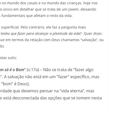
o no mundo dos casais e no mundo das crianças, hoje nos
 único em detalhar que se trata de um jovem, deixando
 fundamentais que afetam o resto da vida.
superficial. Pelo contrário, ele faz a pergunta mais
tenho que fazer para alcançar a plenitude da vida
? Quer dizer,
que em termos da relação com Deus chamamos “salvação”, ou
7b).
tas sutis:
Um só é o Bom
” (v.17a) – Não se trata de “fazer algo
. A salvação não está em um “fazer” específico, mas
 “bom” é Deus);
verdade que devemos pensar na “vida eterna”, mas
não está desconectada das opções que se tomem nesta