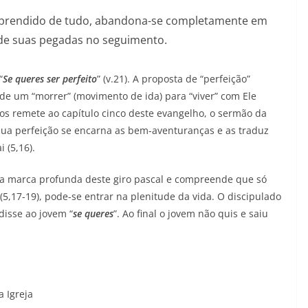
esprendido de tudo, abandona-se completamente em
de suas pegadas no seguimento.
“
Se queres ser perfeito
” (v.21). A proposta de “perfeição”
e de um “morrer” (movimento de ida) para “viver” com Ele
nos remete ao capítulo cinco deste evangelho, o sermão da
 sua perfeição se encarna as bem-aventuranças e as traduz
 (5,16).
, a marca profunda deste giro pascal e compreende que só
 (5,17-19), pode-se entrar na plenitude da vida. O discipulado
disse ao jovem “
se queres
”. Ao final o jovem não quis e saiu
a Igreja