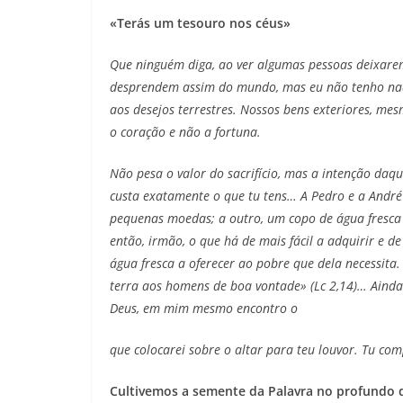
«Terás um tesouro nos céus»
Que ninguém diga, ao ver algumas pessoas deixarem
desprendem assim do mundo, mas eu não tenho nada
aos desejos terrestres. Nossos bens exteriores, mes
o coração e não a fortuna.
Não pesa o valor do sacrifício, mas a intenção daq
custa exatamente o que tu tens… A Pedro e a Andr
pequenas moedas; a outro, um copo de água fresca (M
então, irmão, o que há de mais fácil a adquirir e 
água fresca a oferecer ao pobre que dela necessita
terra aos homens de boa vontade» (Lc 2,14)… Ainda
Deus, em mim mesmo encontro o
que colocarei sobre o altar para teu louvor. Tu com
Cultivemos a semente da Palavra no profundo 