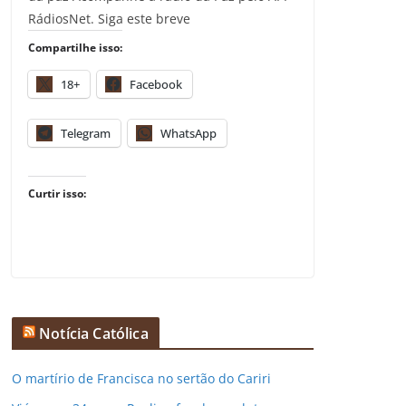
RádiosNet. Siga este breve
Compartilhe isso:
18+
Facebook
Telegram
WhatsApp
Curtir isso:
Notícia Católica
O martírio de Francisca no sertão do Cariri