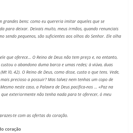
 grandes bens: como eu quereria imitar aqueles que se
 para deixar. Deixais muito, meus irmãos, quando renunciais
mo sendo pequenos, são suficientes aos olhos do Senhor. Ele olha
uele que oferece… O Reino de Deus não tem preço e, no entanto,
é custou o abandono duma barca e umas redes; à viúva, duas
t l0, 42). O Reino de Deus, como disse, custa o que tens. Vede,
de mais precioso a possuir? Mas talvez nem tenhas um copo de
. Mesmo neste caso, a Palavra de Deus pacifica-nos … «Paz na
 que exteriormente não tenha nada para te oferecer, ó meu
prazes-te com as ofertas do coração.
do coração