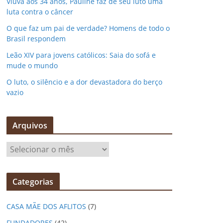
Viúva aos 34 anos, Pauline faz de seu luto uma
luta contra o câncer
O que faz um pai de verdade? Homens de todo o
Brasil respondem
Leão XIV para jovens católicos: Saia do sofá e
mude o mundo
O luto, o silêncio e a dor devastadora do berço
vazio
Arquivos
A
r
q
Categorias
u
i
CASA MÃE DOS AFLITOS
(7)
v
o
FUNDADORES
(42)