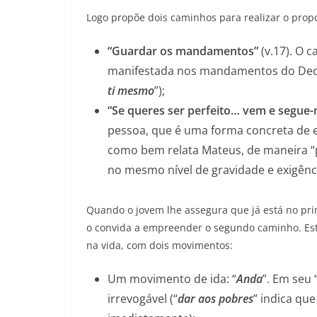
Logo propõe dois caminhos para realizar o propó
“Guardar os mandamentos”
(v.17). O 
manifestada nos mandamentos do Decá
ti mesmo
”);
“Se queres ser perfeito… vem e segue
pessoa, que é uma forma concreta de e
como bem relata Mateus, de maneira “p
no mesmo nível de gravidade e exigên
Quando o jovem lhe assegura que já está no pr
o convida a empreender o segundo caminho. Es
na vida, com dois movimentos:
Um movimento de ida: “
Anda
”. Em seu
irrevogável (“
dar aos pobres
” indica qu