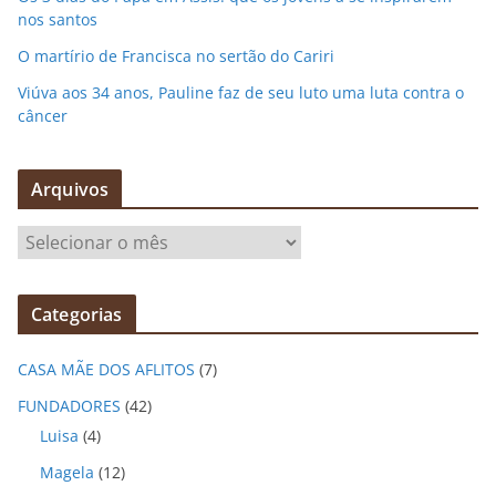
nos santos
O martírio de Francisca no sertão do Cariri
Viúva aos 34 anos, Pauline faz de seu luto uma luta contra o
câncer
Arquivos
A
r
q
Categorias
u
i
CASA MÃE DOS AFLITOS
(7)
v
o
FUNDADORES
(42)
s
Luisa
(4)
Magela
(12)