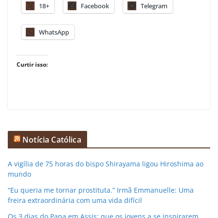
18+
Facebook
Telegram
WhatsApp
Curtir isso:
Notícia Católica
A vigília de 75 horas do bispo Shirayama ligou Hiroshima ao
mundo
“Eu queria me tornar prostituta.” Irmã Emmanuelle: Uma
freira extraordinária com uma vida difícil
Os 3 dias do Papa em Assis: que os jovens a se inspirarem