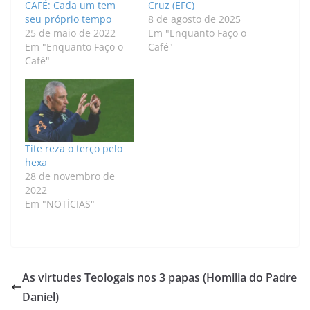
CAFÉ: Cada um tem
Cruz (EFC)
seu próprio tempo
8 de agosto de 2025
25 de maio de 2022
Em "Enquanto Faço o
Em "Enquanto Faço o
Café"
Café"
Tite reza o terço pelo
hexa
28 de novembro de
2022
Em "NOTÍCIAS"
As virtudes Teologais nos 3 papas (Homilia do Padre
Daniel)