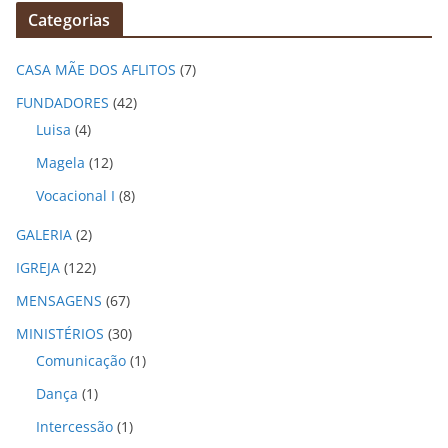
q
Categorias
u
i
CASA MÃE DOS AFLITOS
(7)
v
o
FUNDADORES
(42)
s
Luisa
(4)
Magela
(12)
Vocacional I
(8)
GALERIA
(2)
IGREJA
(122)
MENSAGENS
(67)
MINISTÉRIOS
(30)
Comunicação
(1)
Dança
(1)
Intercessão
(1)