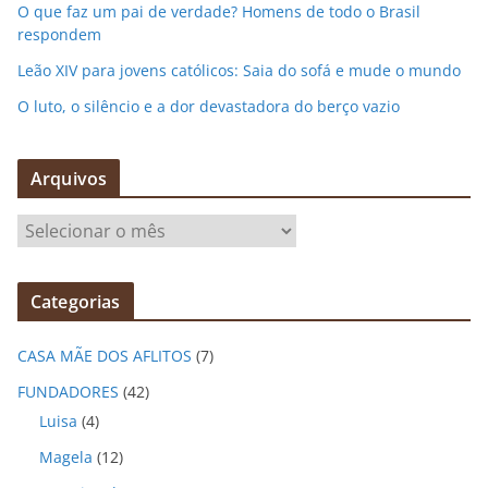
O que faz um pai de verdade? Homens de todo o Brasil
respondem
Leão XIV para jovens católicos: Saia do sofá e mude o mundo
O luto, o silêncio e a dor devastadora do berço vazio
Arquivos
A
r
q
Categorias
u
i
CASA MÃE DOS AFLITOS
(7)
v
o
FUNDADORES
(42)
s
Luisa
(4)
Magela
(12)