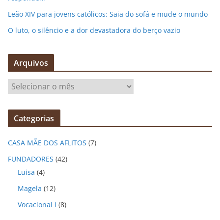
Leão XIV para jovens católicos: Saia do sofá e mude o mundo
O luto, o silêncio e a dor devastadora do berço vazio
Arquivos
A
r
q
Categorias
u
i
CASA MÃE DOS AFLITOS
(7)
v
o
FUNDADORES
(42)
s
Luisa
(4)
Magela
(12)
Vocacional I
(8)