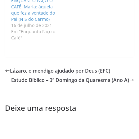
ENQUANTO FAÇO O
CAFÉ: Maria: àquela
que fez a vontade do
Pai (N S do Carmo)
16 de julho de 2021
Em "Enquanto Faço o
Café"
Lázaro, o mendigo ajudado por Deus (EFC)
Estudo Bíblico – 3º Domingo da Quaresma (Ano A)
Deixe uma resposta