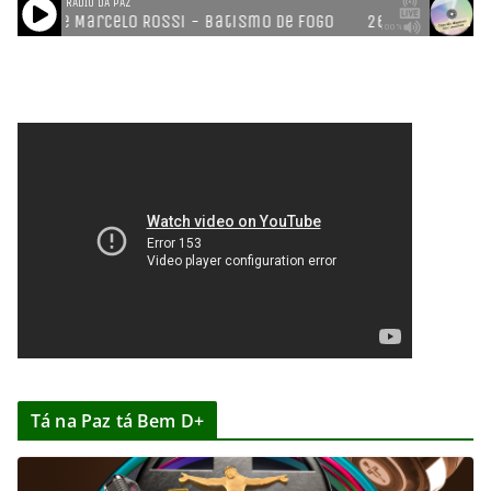
Tá na Paz tá Bem D+