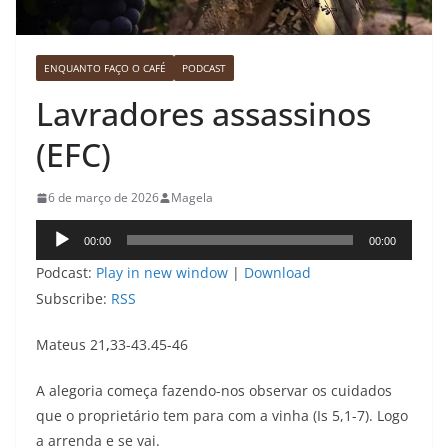
ENQUANTO FAÇO O CAFÉ
PODCAST
Lavradores assassinos
(EFC)
6 de março de 2026
Magela
Tocador
00:00
00:00
de
Podcast:
Play in new window
|
Download
áudio
Subscribe:
RSS
Mateus 21
,
33-43.45-46
A alegoria começa fazendo-nos observar os cuidados
que o proprietário tem para com a vinha (Is 5,1-7). Logo
a arrenda e se vai.