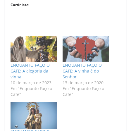
Curtir isso:
ENQUANTO FAÇO O
ENQUANTO FAÇO O
CAFÉ: A alegoria da
CAFÉ: A vinha é do
vinha
Senhor
10 de março de 2023
13 de março de 2020
Em "Enquanto Faço o
Em "Enquanto Faço o
Café"
Café"