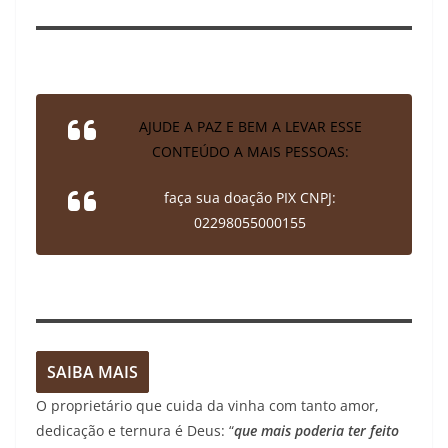
AJUDE A PAZ E BEM A LEVAR ESSE
CONTEÚDO A MAIS PESSOAS:
faça sua doação PIX CNPJ:
02298055000155
SAIBA MAIS
O proprietário que cuida da vinha com tanto amor,
dedicação e ternura é Deus: “
que mais poderia ter feito