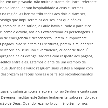
r, em um povoado, não muito distante de Listra, referente
gundo a lenda, deram hospitalidade a Zeus e Hermes.
 na região. As honras tributadas aos dois diziam ser,
castigo que impuseram os deuses, aos que não os
 como deus da saúde; e Paulo havia curado o paralítico.
r, como é devido, aos dois extraordinários personagens. O
ção de emergência e desconcerto. Porém, é importante,
os pagãos. Não se citam as Escrituras, porém, sim, aparece
verter-se ao Deus vivo e verdadeiro, criador de tudo. É
mpregada pelos evangelizadores com respeito aos pagãos,
sélitos entre eles. Estamos diante de um exemplo de
de que Barnabé e Paulo rasguem suas vestes e reajam com
o desprezam as fáceis honras e os falsos reconhecimentos
uave, o salmista goteja afeto e amor ao Senhor e canta suas
o. Devemos meditar este Salmo lentamente, saboreando cada
ração de Deus. Quando rezamo-lo com fé, o Senhor nos