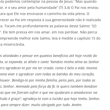
i nós podemos contemplar na pessoa de Jesus: “Mas quando
r, e o seu amor pela humanidade” (Tt 3,4) O Pai nos enviou
 para que Ele nos ensinasse o caminho da vida plena. O
ecer ao Pai em resposta à sua generosidade não é realizado
ida. Tocam-me profundamente as palavras deste Salmo: “[O
e”. Ele tem pressa em nos amar, em nos perdoar. Não perca
ompreende melhor este Salmo, leia e medite o capítulo 15 do
a misericórdia.
atividades e pensar em quantos benefícios até hoje recebi do
a, se expanda, se dilate e cante “bendize minha alma ao Senhor
ero agradecer-te por me ter criado; como é bela a vida; mesmo
 pena viver e agradecer com todas as batidas do meu coração,
louvor. Bendigo-te por minha família, pelos pais, por todas as
, Senhor. Animado pela força da fé, te quero também bendizer
ssoas que me fizeram sofrer e que me ajudaram a amadurecer na
udo é graça”; agradeço-te com a lucidez que hoje tenho, Senhor,
a para sempre dizer: muito obrigado por tudo. Amém
.