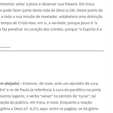
mesmos: amar a Jesus e observar sua Palavra. Em troca,
ode fazer parte desta vida de Deus (v.24). Neste ponto do
o a toda a sua missão de revelador, estabelece uma distinção
 tempo de Cristo leva, em si, a verdade, porque Jesus é “a
a faz penetrar no coração dos crentes, porque “o Espírito é a
um aleijado) –
Estamos, de novo, ante um episódio de cura,
ro” e os de Paulo (a referência à cura do paralítico na porta
utros lugares, o verbo “salvar” no sentido de “curar”, tal
ação do público, em troca, é nova. Enquanto a reação
ória a Deus (cf. 4,21), aqui, entre os pagãos, se dá glória