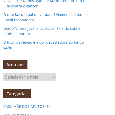
Viúva aos 34 anos, Pauline faz de seu luto uma
luta contra o câncer
O que faz um pai de verdade? Homens de todo o
Brasil respondem
Leão XIV para jovens católicos: Saia do sofá e
mude o mundo
O luto, o silêncio e a dor devastadora do berço
vazio
Arquivos
A
r
q
Categorias
u
i
CASA MÃE DOS AFLITOS
(7)
v
o
FUNDADORES
(42)