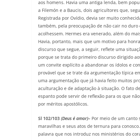
aos homens. Havia uma antiga lenda, bem popula
a Filemón e a Baucis, dois agricultores que, se
Registrada por Ovídio, devia ser muito conhecida
também, pela preocupação de não cair no duro 
acolhessem. Hermes era venerado, além do mais,
Havia, portanto, mais que um motivo para honra
discurso que segue, a seguir, reflete uma situa
porque se trata do primeiro discurso dirigido a
um convite explícito a abandonar os ídolos e con
provável que se trate da argumentação típica e
uma argumentação que já havia feito muitos pro
aculturação e de adaptação à situação. O fato 
espanto pode servir de reflexão para os que nã
por méritos apostólicos.
Sl 102/103
(Deus é amor)–
Por meio de um canto s
maravilhas e seus atos de ternura para conosc
palavra que nos introduz nos ministérios do co