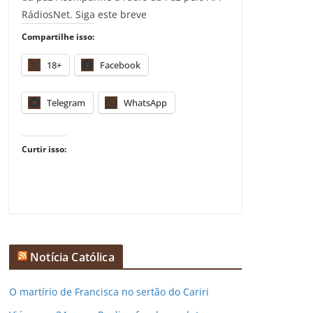
RádiosNet. Siga este breve
Compartilhe isso:
18+
Facebook
Telegram
WhatsApp
Curtir isso:
Notícia Católica
O martírio de Francisca no sertão do Cariri