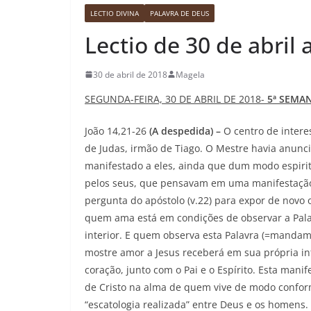
LECTIO DIVINA
PALAVRA DE DEUS
Lectio de 30 de abril
30 de abril de 2018
Magela
SEGUNDA-FEIRA, 30 DE ABRIL DE 2018-
5ª SEMA
João 14,21-26
(A despedida) –
O centro de intere
de Judas, irmão de Tiago. O Mestre havia anunci
manifestado a eles, ainda que dum modo espirit
pelos seus, que pensavam em uma manifestação g
pergunta do apóstolo (v.22) para expor de novo 
quem ama está em condições de observar a Palav
interior. E quem observa esta Palavra (=mandam
mostre amor a Jesus receberá em sua própria i
coração, junto com o Pai e o Espírito. Esta manif
de Cristo na alma de quem vive de modo conforme
“escatologia realizada” entre Deus e os homens.