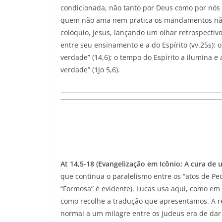
condicionada, não tanto por Deus como por nós 
quem não ama nem pratica os mandamentos não p
colóquio, Jesus, lançando um olhar retrospectiv
entre seu ensinamento e a do Espírito (vv.25s): o
verdade” (14,6); o tempo do Espírito a ilumina e 
verdade” (1Jo 5,6).
At 14,5-18 (Evangelização em Icônio; A cura de 
que continua o paralelismo entre os “atos de Ped
“Formosa” é evidente). Lucas usa aqui, como em o
como recolhe a tradução que apresentamos. A re
normal a um milagre entre os judeus era de dar gl