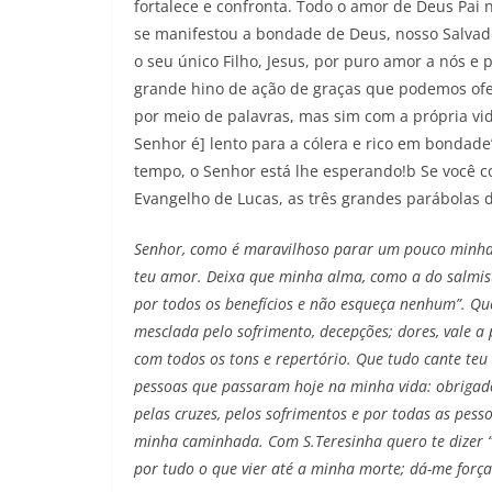
fortalece e confronta. Todo o amor de Deus Pa
se manifestou a bondade de Deus, nosso Salvado
o seu único Filho, Jesus, por puro amor a nós e
grande hino de ação de graças que podemos ofer
por meio de palavras, mas sim com a própria v
Senhor é] lento para a cólera e rico em bondad
tempo, o Senhor está lhe esperando!b Se você c
Evangelho de Lucas, as três grandes parábolas d
Senhor, como é maravilhoso parar um pouco minhas 
teu amor. Deixa que minha alma, como a do salmist
por todos os benefícios e não esqueça nenhum”. Qu
mesclada pelo sofrimento, decepções; dores, vale a
com todos os tons e repertório. Que tudo cante teu 
pessoas que passaram hoje na minha vida: obrigado
pelas cruzes, pelos sofrimentos e por todas as pe
minha caminhada. Com S.Teresinha quero te dizer “t
por tudo o que vier até a minha morte; dá-me forç