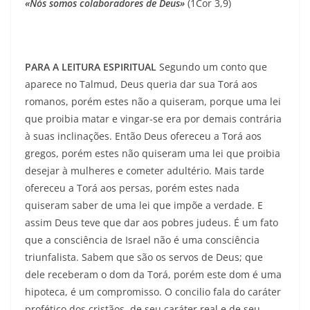
«Nós somos colaboradores de Deus»
(1Cor 3,9)
PARA A LEITURA ESPIRITUAL
Segundo um conto que
aparece no Talmud, Deus queria dar sua Torá aos
romanos, porém estes não a quiseram, porque uma lei
que proibia matar e vingar-se era por demais contrária
à suas inclinações. Então Deus ofereceu a Torá aos
gregos, porém estes não quiseram uma lei que proibia
desejar à mulheres e cometer adultério. Mais tarde
ofereceu a Torá aos persas, porém estes nada
quiseram saber de uma lei que impõe a verdade. E
assim Deus teve que dar aos pobres judeus. É um fato
que a consciência de Israel não é uma consciência
triunfalista. Sabem que são os servos de Deus; que
dele receberam o dom da Torá, porém este dom é uma
hipoteca, é um compromisso. O concilio fala do caráter
profético dos cristãos, de seu caráter real e de seu