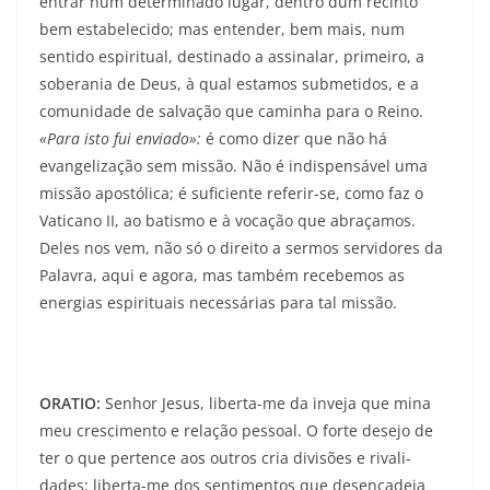
entrar num determinado lugar, dentro dum recinto
bem estabelecido; mas entender, bem mais, num
sentido espiritual, destinado a assinalar, primeiro, a
soberania de Deus, à qual estamos submetidos, e a
comunidade de salvação que caminha para o Reino.
«Para isto fui enviado»:
é como dizer que não há
evangelização sem missão. Não é indispensável uma
missão apostólica; é suficiente referir-se, como faz o
Vaticano II, ao batismo e à vocação que abraçamos.
Deles nos vem, não só o direito a sermos servidores da
Palavra, aqui e agora, mas também recebemos as
energias espirituais necessárias para tal missão.
ORATIO:
Senhor Jesus, liberta-me da inveja que mina
meu crescimento e relação pessoal. O forte desejo de
ter o que pertence aos outros cria divisões e rivali­
dades; liberta-me dos sentimentos que desencadeia