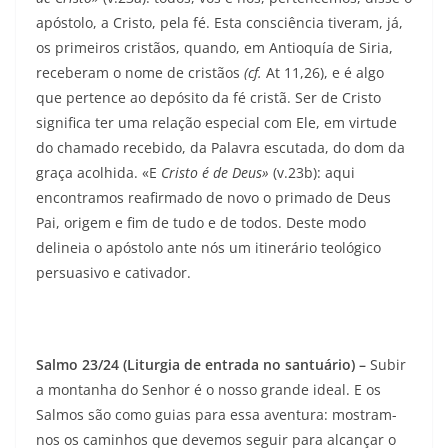
apóstolo, a Cristo, pela fé. Esta consciência tiveram, já,
os pri­meiros cristãos, quando, em Antioquía de Siria,
recebe­ram o nome de cristãos
(cf.
At 11,26), e é algo
que pertence ao depósito da fé cristã. Ser de Cris­to
significa ter uma relação especial com Ele, em virtude
do chamado recebido, da Palavra escutada, do dom da
graça acolhida. «E
Cristo é de Deus»
(v.23b): aqui
encontramos reafirmado de novo o primado de Deus
Pai, origem e fim de tudo e de todos. Deste modo
delineia o apóstolo ante nós um itinerário teológico
persuasivo e cativador.
Salmo 23/24 (Liturgia de entrada no santuário) –
Subir
a montanha do Senhor é o nosso grande ideal. E os
Salmos são como guias para essa aventura: mostram-
nos os caminhos que devemos seguir para alcançar o