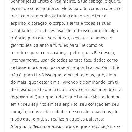
Senhor Jesus Cristo é, realmente, a tua cabeça, e que tu
és um de seus membros. Ele é, para ti, como a cabeça é
para com os membros; tudo o que é seu é teu: o
espírito, o coração, o corpo, a alma e todas as suas
faculdades, e tu deves usar de tudo isso como de algo
próprio, para que, servindo-o, o exaltes, o ames e o
glorifiques. Quanto a ti, tu és para Ele como os
membros para com a cabeça, pelos quais Ele deseja,
intensamente, usar de todas as tuas faculdades como
se fossem pró­prias, para servir e glorificar ao Pai. E Ele
não é, para ti, só isso que temos dito, mas, que, além
do mais, quer estar em ti, vivendo e dominando, em ti,
do mesmo modo que a cabeça vive em seus membros e
os governa. Quer que tudo o que há nele viva e domine
em ti: seu espírito em teu espírito, seu coração em seu
coração, todas as faculdades de sua alma nas tuas, de
modo que, em ti, se realizem aquelas palavras:
Glorificai a Deus com vosso
corpo, e que a
vida de Jesus se