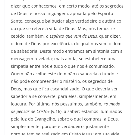
dizer que conhecemos, em certo modo, até os segredos
de Deus, e nossa linguagem, apoiada pelo Espírito
Santo, consegue balbuciar algo verdadeiro e autêntico
do que se refere à vida de Deus. Mas, nós temos re­
cebido, também,
o Espírito que vem de Deus,
quer dizer,
o dom de Deus por excelência, do qual nos vem o dom
da sabedoria. Deste modo entramos em sintonia com a
mensagem revelada; mais ainda, se estabelece uma
simpatia entre nós e tudo o que nos é comunicado.
Quem não acolhe este dom não o saboreia a fundo e
não pode compreender o mistério, os segredos de
Deus, mas que fica escandalizado. O que deveria ser
sabedoria se converte, para eles, simplesmente, em
loucura. Por último, nós possuímos, também,
«o modo
de pensar de Cristo»
(v.16), a saber: estamos iluminados
pela luz do Evangelho, sobre o qual compraz, a Deus,
simplesmente, porque é verdadeiro, justamente
porque tem se realizado em Cristo Jesus: em sua vida