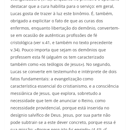
destacar que a cura habilita para o serviço: em geral,
Lucas gosta de trazer à luz este binômio. É, também,
obrigado a explicitar o fato de que as curas dos
enfermos, enquanto libertação do demônio, convertem-
se em ocasião de autênticas profissões de fé
cristológica (ver v.41, e também no texto precedente
v.34). Pouco importa que sejam os demônios que
professem esta fé (alguém os tem caracterizado
também como «os teólogos de Jesus»). No segundo,
Lucas se converte em testemunho e intérprete de dois
fatos fundamentais: a evangelização como
característica essencial do cristianismo, e a consciência
messiânica de Jesus, que explora, sobretudo a
necessidade que tem de anunciar o Reino, como
necessidade providencial, porque está inserida no
desígnio salvífico de Deus. Jesus, por sua parte não
pode subtrair-se a este dever concreto, porque essa é
sua missão:
«Porque para isto fui enviado»
(4,43;
cf.