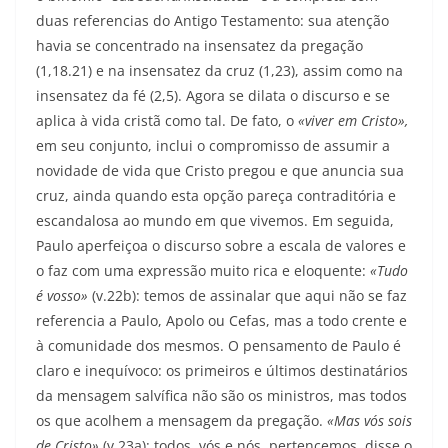
duas referencias do Antigo Testamento: sua atenção
havia se concentrado na insensatez da pregação
(1,18.21) e na insensatez da cruz (1,23), assim como na
insensatez da fé (2,5). Agora se dilata o discurso e se
aplica à vida cristã como tal. De fato, o
«viver em Cristo»,
em seu conjunto, inclui o compromisso de assumir a
novidade de vida que Cristo pregou e que anuncia sua
cruz, ainda quando esta opção pareça contraditória e
escandalosa ao mundo em que vivemos. Em seguida,
Paulo aperfeiçoa o discurso sobre a escala de valores e
o faz com uma expressão muito rica e eloquente:
«Tudo
é vosso»
(v.22b): temos de assinalar que aqui não se faz
referencia a Paulo, Apolo ou Cefas, mas a todo crente e
à comunidade dos mesmos. O pen­samento de Paulo é
claro e inequívoco: os primeiros e últimos destinatários
da mensagem salvífica não são os ministros, mas todos
os que acolhem a mensagem da pregação.
«Mas vós sois
de Cristo»
(v.23a): todos, vós e nós, pertencemos, disse o