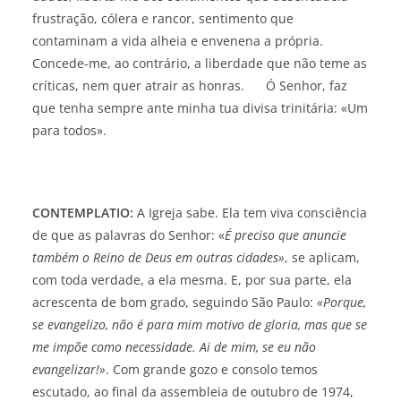
frus­tração, cólera e rancor, sentimento que
contaminam a vida alheia e envenena a própria.
Concede-me, ao contrário, a liberdade que não teme as
críticas, nem quer atrair as honras. Ó Senhor, faz
que tenha sempre ante minha tua divisa trinitária: «Um
para todos».
CONTEMPLATIO:
A Igreja sabe. Ela tem viva consciência
de que as palavras do Senhor: «
É preciso que anuncie
tam­bém o Reino de Deus em outras cidades»
, se aplicam,
com toda verdade, a ela mesma. E, por sua parte, ela
acrescenta de bom grado, seguindo São Paulo:
«Porque,
se evange­lizo, não é para mim motivo de gloria, mas que se
me im­põe como necessidade. Ai de mim, se eu não
evangelizar!»
. Com grande gozo e consolo temos
escutado, ao fi­nal da assembleia de outubro de 1974,