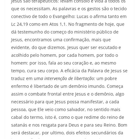
Jesus são terapêuticos: levam consolo e vida a todos os
que os necessitam. As palavras e os gestos são o tecido
conectivo de todo o Evangelho: Lucas o afirma tanto em
Lc 24,19 como em Atos 1,1. No fragmento de hoje, que
dá tes­temunho do começo do ministério público de
Jesus, encontramos uma confirmação, mais que
evidente, do que dizemos. Jesus quer ser escutado e
acolhido pelo homem, por cada homem, por todo o
homem: por isso, fala ao seu coração e, ao mesmo
tempo, cura seu corpo. A eficácia da Palavra de Jesus se
traduz em um
a intervenção de libertação:
um pobre
enfermo é libertado de um demônio imundo. Começa
assim o combate frontal entre Jesus e o demônio, algo
necessário para que Jesus possa manifestar, a cada
pessoa, que Ele veio como salvador, no sentido mais
cabal do termo, isto é, como o que redime do reino de
satanás e nos resgata para Deus e para seu Reino. Bom
será destacar, por ultimo, dois efeitos secundários da