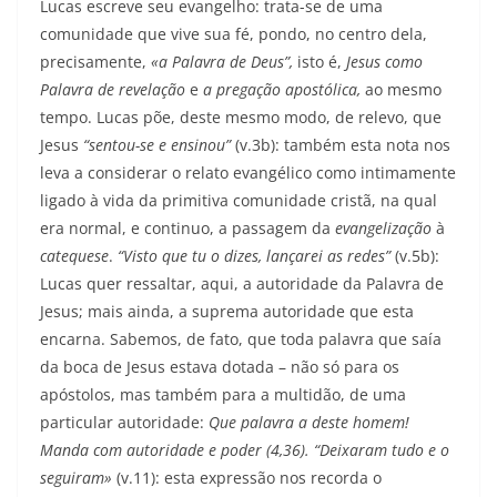
Lucas escreve seu evangelho: trata-se de uma
comunidade que vive sua fé, pondo, no centro dela,
precisamente,
«a Palavra de Deus”,
isto é,
Jesus como
Palavra de revelação
e
a pregação apostólica,
ao mesmo
tempo. Lucas põe, deste mesmo modo, de relevo, que
Jesus
“sentou-se e ensinou”
(v.3b): também esta nota nos
leva a considerar o relato evangélico como intimamente
ligado à vida da primitiva comunidade cristã, na qual
era normal, e continuo, a passagem da
evangelização
à
catequese
.
“Visto que tu o dizes, lançarei as redes”
(v.5b):
Lucas quer ressaltar, aqui, a autoridade da Palavra de
Jesus; mais ainda, a suprema autoridade que esta
encarna. Sabemos, de fato, que toda palavra que saía
da boca de Jesus estava dotada – não só para os
apóstolos, mas também para a multidão, de uma
particular autoridade:
Que palavra a deste homem!
Manda com autoridade
e p
oder (4,36). “Deixaram tudo e o
seguiram»
(v.11): esta expressão nos recorda o