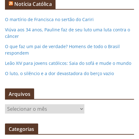
Notícia Católica
O martírio de Francisca no sertão do Cariri
Viúva aos 34 anos, Pauline faz de seu luto uma luta contra o
câncer
O que faz um pai de verdade? Homens de todo o Brasil
respondem
Leão XIV para jovens católicos: Saia do sofá e mude o mundo
O luto, o silêncio e a dor devastadora do berço vazio
Arquivos
A
r
q
Categorias
u
i