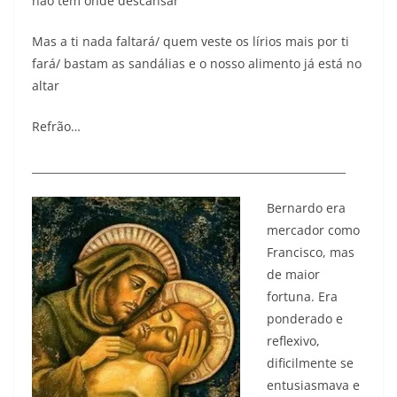
não tem onde descansar
Mas a ti nada faltará/ quem veste os lírios mais por ti
fará/ bastam as sandálias e o nosso alimento já está no
altar
Refrão…
___________________________________________________________
Bernardo era
mercador como
Francisco, mas
de maior
fortuna. Era
ponderado e
reflexivo,
dificilmente se
entusiasmava e