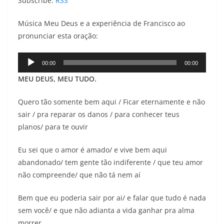
Subscribe:
RSS
Música Meu Deus e a experiência de Francisco ao
pronunciar esta oração:
Tocador
00:00
00:00
de
MEU DEUS, MEU TUDO.
áudio
Quero tão somente bem aqui / Ficar eternamente e não
sair / pra reparar os danos / para conhecer teus
planos/ para te ouvir
Eu sei que o amor é amado/ e vive bem aqui
abandonado/ tem gente tão indiferente / que teu amor
não compreende/ que não tá nem aí
Bem que eu poderia sair por ai/ e falar que tudo é nada
sem você/ e que não adianta a vida ganhar pra alma
morrer