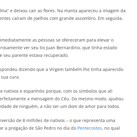
tilma” e deixou cair as flores. Na manta apareceu a imagem da
entes caíram de joelhos com grande assombro. Em seguida,
 imediatamente as pessoas se ofereceram para elevar o
urosamente ver seu tio Juan Bernardino, que tinha estado
ue seu parente estava recuperado.
o respondeu dizendo que a Virgem também lhe tinha aparecido
 sua cura.
re nativos e espanhóis porque, com os símbolos que ali
perfeitamente a mensagem do Céu. Do mesmo modo, ajudou-
riedade de ninguém, a não ser um dom de amor para todos.
nversão de 8 milhões de nativos – o que representa uma
ar a pregação de São Pedro no dia do
Pentecostes
, no qual