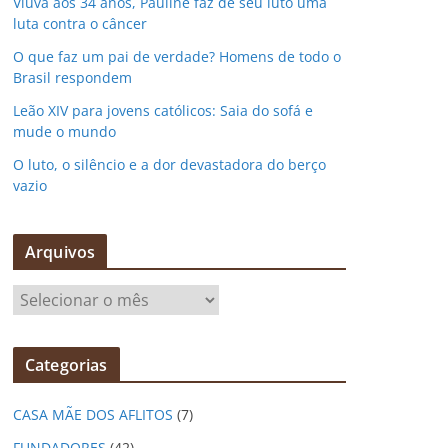
Viúva aos 34 anos, Pauline faz de seu luto uma
luta contra o câncer
O que faz um pai de verdade? Homens de todo o
Brasil respondem
Leão XIV para jovens católicos: Saia do sofá e
mude o mundo
O luto, o silêncio e a dor devastadora do berço
vazio
Arquivos
A
r
q
Categorias
u
i
CASA MÃE DOS AFLITOS
(7)
v
o
FUNDADORES
(42)