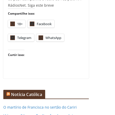
RádiosNet. Siga este breve
Compartilhe isso:
18+
Facebook
Telegram
WhatsApp
Curtir isso:
Notícia Católica
O martírio de Francisca no sertão do Cariri