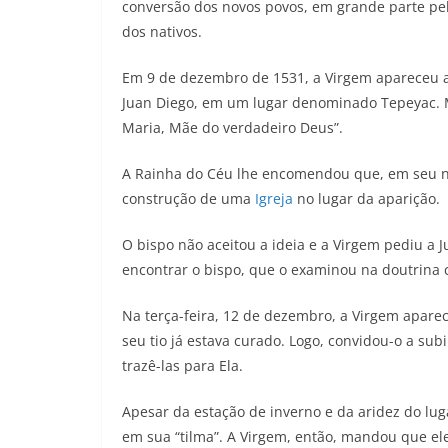
conversão dos novos povos, em grande parte p
dos nativos.
Em 9 de dezembro de 1531, a Virgem apareceu a
Juan Diego, em um lugar denominado Tepeyac. M
Maria, Mãe do verdadeiro Deus”.
A Rainha do Céu lhe encomendou que, em seu no
construção de uma
Igreja
no lugar da aparição.
O bispo não aceitou a ideia e a Virgem pediu a Ju
encontrar o bispo, que o examinou na doutrina cr
Na terça-feira, 12 de dezembro, a Virgem apare
seu tio já estava curado. Logo, convidou-o a sub
trazê-las para Ela.
Apesar da estação de inverno e da aridez do lug
em sua “tilma”. A Virgem, então, mandou que el