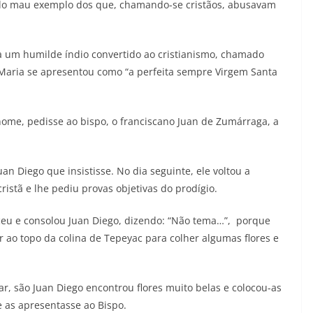
aumentar
elo mau exemplo dos que, chamando-se cristãos, abusavam
ou
diminuir
 um humilde índio convertido ao cristianismo, chamado
o
aria se apresentou como “a perfeita sempre Virgem Santa
volume.
me, pedisse ao bispo, o franciscano Juan de Zumárraga, a
an Diego que insistisse. No dia seguinte, ele voltou a
istã e lhe pediu provas objetivas do prodígio.
ceu e consolou Juan Diego, dizendo: “Não tema…”, porque
ir ao topo da colina de Tepeyac para colher algumas flores e
ar, são Juan Diego encontrou flores muito belas e colocou-as
e as apresentasse ao Bispo.