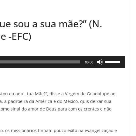
ue sou a sua mãe?” (N.
e -EFC)
Use
00:00
as
setas
para
stou eu aqui, tua Mãe?”, disse a Virgem de Guadalupe ao
cima
a, a padroeira da América e do México, quis deixar sua
ou
como sinal do amor de Deus para com os crentes e não
para
baixo
para
, os missionários tinham pouco êxito na evangelização e