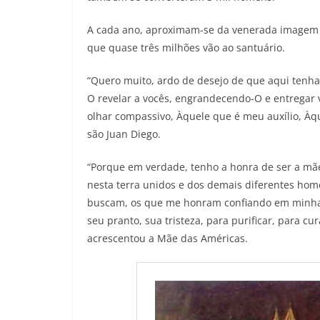
A cada ano, aproximam-se da venerada imagem cer
que quase três milhões vão ao santuário.
“Quero muito, ardo de desejo de que aqui tenh
O revelar a vocês, engrandecendo-O e entregar v
olhar compassivo, Àquele que é meu auxílio, Àq
são Juan Diego.
“Porque em verdade, tenho a honra de ser a mãe
nesta terra unidos e dos demais diferentes h
buscam, os que me honram confiando em minha i
seu pranto, sua tristeza, para purificar, para cu
acrescentou a Mãe das Américas.