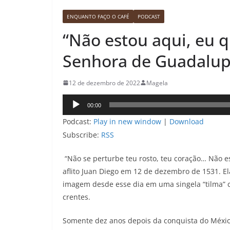
ENQUANTO FAÇO O CAFÉ
PODCAST
“Não estou aqui, eu q
Senhora de Guadalup
12 de dezembro de 2022
Magela
Tocador
00:00
de
Podcast:
Play in new window
|
Download
áudio
Subscribe:
RSS
“Não se perturbe teu rosto, teu coração… Não e
aflito Juan Diego em 12 de dezembro de 1531. El
imagem desde esse dia em uma singela “tilma” 
crentes.
Somente dez anos depois da conquista do México