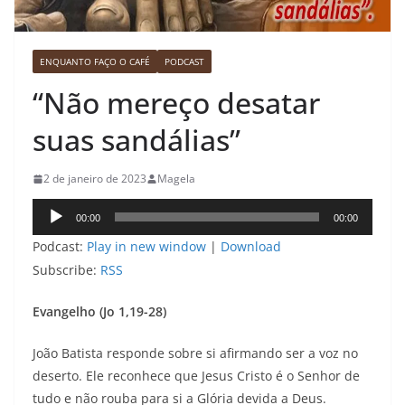
ENQUANTO FAÇO O CAFÉ
PODCAST
“Não mereço desatar
suas sandálias”
2 de janeiro de 2023
Magela
Tocador
00:00
00:00
de
Podcast:
Play in new window
|
Download
áudio
Subscribe:
RSS
Evangelho (Jo 1,19-28)
João Batista responde sobre si afirmando ser a voz no
deserto. Ele reconhece que Jesus Cristo é o Senhor de
tudo e não rouba para si a Glória devida a Deus.