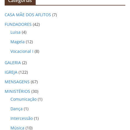
Categorias
u
i
CASA MÃE DOS AFLITOS
(7)
v
o
FUNDADORES
(42)
s
Luisa
(4)
Magela
(12)
Vocacional I
(8)
GALERIA
(2)
IGREJA
(122)
MENSAGENS
(67)
MINISTÉRIOS
(30)
Comunicação
(1)
Dança
(1)
Intercessão
(1)
Música
(10)