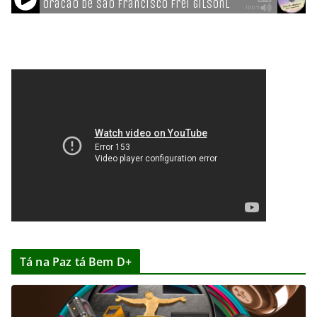
Tá na Paz tá Bem D+