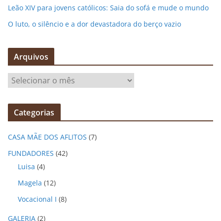
Leão XIV para jovens católicos: Saia do sofá e mude o mundo
O luto, o silêncio e a dor devastadora do berço vazio
Arquivos
A
r
q
Categorias
u
i
CASA MÃE DOS AFLITOS
(7)
v
o
FUNDADORES
(42)
s
Luisa
(4)
Magela
(12)
Vocacional I
(8)
GALERIA
(2)