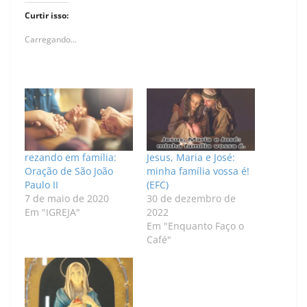
Curtir isso:
Carregando...
rezando em família:
Jesus, Maria e José:
Oração de São João
minha família vossa é!
Paulo II
(EFC)
7 de maio de 2020
30 de dezembro de
Em "IGREJA"
2022
Em "Enquanto Faço o
Café"