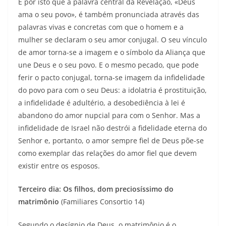
É por isto que a palavra central da Revelação, «Deus
ama o seu povo», é também pronunciada através das
palavras vivas e concretas com que o homem e a
mulher se declaram o seu amor conjugal. O seu vínculo
de amor torna-se a imagem e o símbolo da Aliança que
une Deus e o seu povo. E o mesmo pecado, que pode
ferir o pacto conjugal, torna-se imagem da infidelidade
do povo para com o seu Deus: a idolatria é prostituição,
a infidelidade é adultério, a desobediência à lei é
abandono do amor nupcial para com o Senhor. Mas a
infidelidade de Israel não destrói a fidelidade eterna do
Senhor e, portanto, o amor sempre fiel de Deus põe-se
como exemplar das relações do amor fiel que devem
existir entre os esposos.
Terceiro dia: Os filhos, dom preciosíssimo do
matrimônio
(Familiares Consortio 14)
Segundo o desígnio de Deus, o matrimônio é o