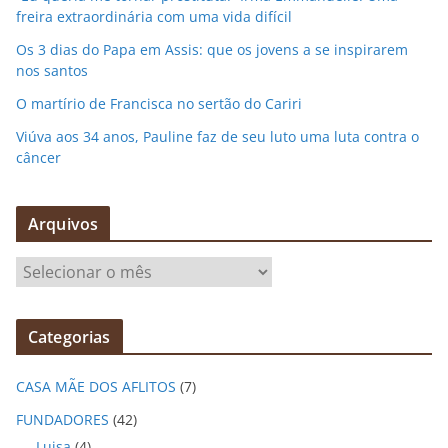
freira extraordinária com uma vida difícil
Os 3 dias do Papa em Assis: que os jovens a se inspirarem
nos santos
O martírio de Francisca no sertão do Cariri
Viúva aos 34 anos, Pauline faz de seu luto uma luta contra o
câncer
Arquivos
A
r
q
Categorias
u
i
CASA MÃE DOS AFLITOS
(7)
v
o
FUNDADORES
(42)
s
Luisa
(4)