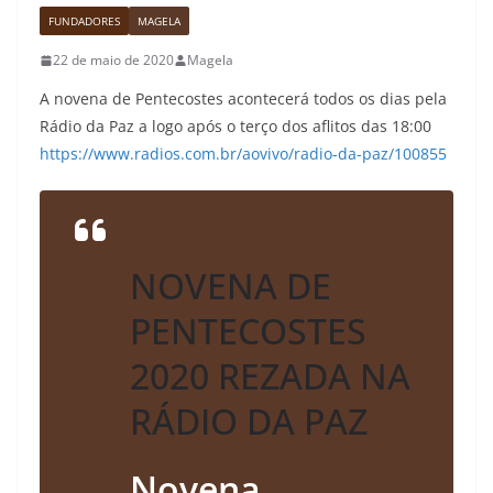
FUNDADORES
MAGELA
22 de maio de 2020
Magela
A novena de Pentecostes acontecerá todos os dias pela
Rádio da Paz a logo após o terço dos aflitos das 18:00
https://www.radios.com.br/aovivo/radio-da-paz/100855
NOVENA DE
PENTECOSTES
2020 REZADA NA
RÁDIO DA PAZ
Novena