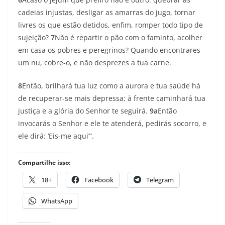
cadeias injustas, desligar as amarras do jugo, tornar
livres os que estão detidos, enfim, romper todo tipo de
sujeição?
7
Não é repartir o pão com o faminto, acolher
em casa os pobres e peregrinos? Quando encontrares
um nu, cobre-o, e não desprezes a tua carne.
8
Então, brilhará tua luz como a aurora e tua saúde há
de recuperar-se mais depressa; à frente caminhará tua
justiça e a glória do Senhor te seguirá.
9a
Então
invocarás o Senhor e ele te atenderá, pedirás socorro, e
ele dirá: ‘Eis-me aqui’”.
Compartilhe isso:
18+
Facebook
Telegram
WhatsApp