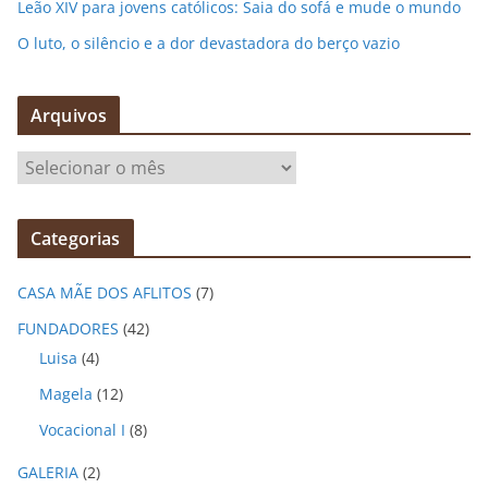
Leão XIV para jovens católicos: Saia do sofá e mude o mundo
O luto, o silêncio e a dor devastadora do berço vazio
Arquivos
A
r
q
Categorias
u
i
CASA MÃE DOS AFLITOS
(7)
v
o
FUNDADORES
(42)
s
Luisa
(4)
Magela
(12)
Vocacional I
(8)
GALERIA
(2)