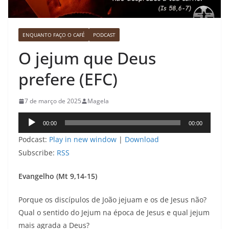
ENQUANTO FAÇO O CAFÉ
PODCAST
O jejum que Deus
prefere (EFC)
7 de março de 2025
Magela
Tocador
00:00
00:00
de
Podcast:
Play in new window
|
Download
áudio
Subscribe:
RSS
Evangelho (Mt 9,14-15)
Porque os discípulos de João jejuam e os de Jesus não?
Qual o sentido do Jejum na época de Jesus e qual jejum
mais agrada a Deus?