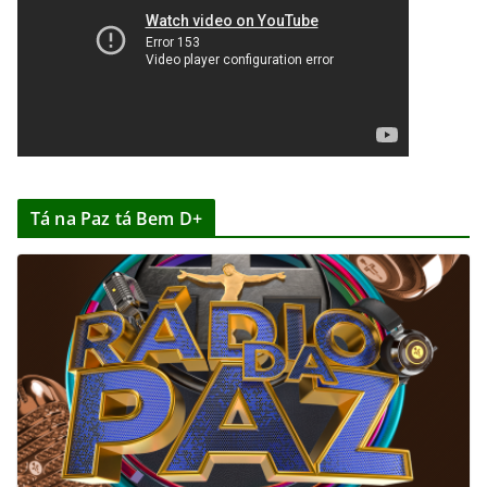
Tá na Paz tá Bem D+