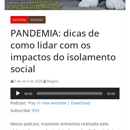
NOTÍCIAS
PODCAST
PANDEMIA: dicas de
como lidar com os
impactos do isolamento
social
3 de abril de 2020
Magela
Tocador
00:00
00:00
de
Podcast:
Play in new window
|
Download
áudio
Subscribe:
RSS
Nesse podcast, trazemos entrevista realizada pela