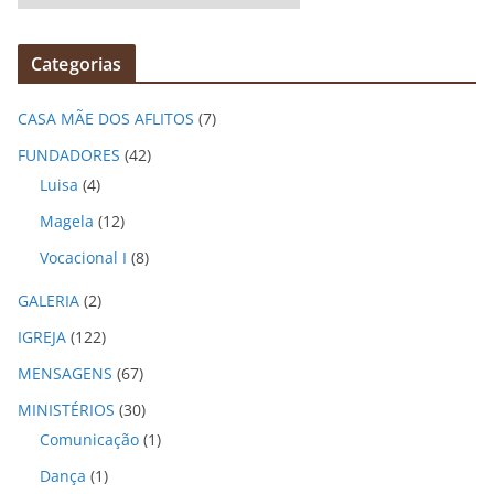
r
q
Categorias
u
i
CASA MÃE DOS AFLITOS
(7)
v
o
FUNDADORES
(42)
s
Luisa
(4)
Magela
(12)
Vocacional I
(8)
GALERIA
(2)
IGREJA
(122)
MENSAGENS
(67)
MINISTÉRIOS
(30)
Comunicação
(1)
Dança
(1)