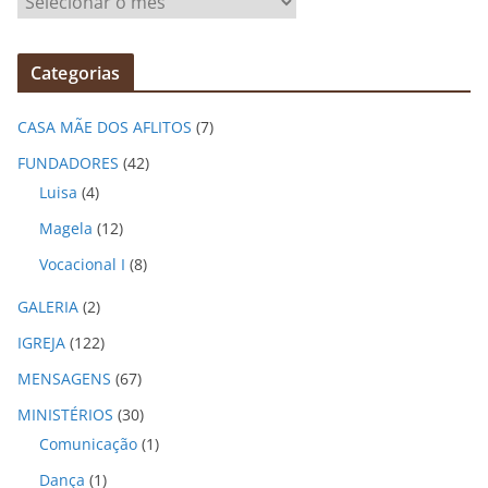
r
q
Categorias
u
i
CASA MÃE DOS AFLITOS
(7)
v
o
FUNDADORES
(42)
s
Luisa
(4)
Magela
(12)
Vocacional I
(8)
GALERIA
(2)
IGREJA
(122)
MENSAGENS
(67)
MINISTÉRIOS
(30)
Comunicação
(1)
Dança
(1)