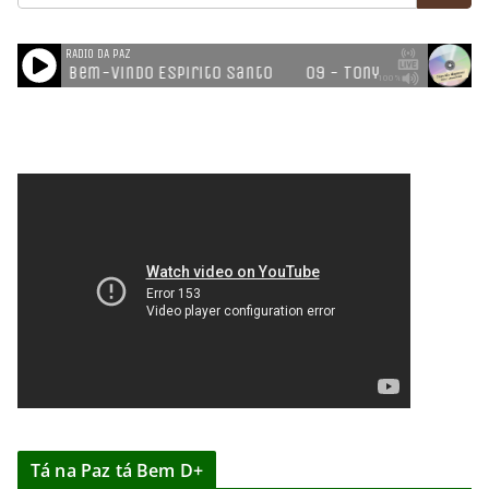
Tá na Paz tá Bem D+