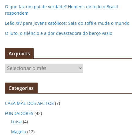
O que faz um pai de verdade? Homens de todo o Brasil
respondem
Leão XIV para jovens católicos: Saia do sofá e mude o mundo
O luto, o silêncio e a dor devastadora do berço vazio
Arquivos
A
r
q
Categorias
u
i
CASA MÃE DOS AFLITOS
(7)
v
o
FUNDADORES
(42)
s
Luisa
(4)
Magela
(12)