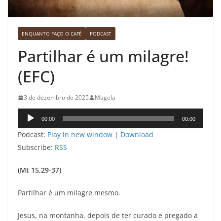
ENQUANTO FAÇO O CAFÉ
PODCAST
Partilhar é um milagre!
(EFC)
3 de dezembro de 2025
Magela
Tocador
00:00
00:00
de
Podcast:
Play in new window
|
Download
áudio
Subscribe:
RSS
(Mt 15,29-37)
Partilhar é um milagre mesmo.
Jesus, na montanha, depois de ter curado e pregado a