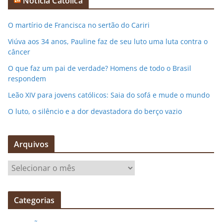
Notícia Católica
O martírio de Francisca no sertão do Cariri
Viúva aos 34 anos, Pauline faz de seu luto uma luta contra o
câncer
O que faz um pai de verdade? Homens de todo o Brasil
respondem
Leão XIV para jovens católicos: Saia do sofá e mude o mundo
O luto, o silêncio e a dor devastadora do berço vazio
Arquivos
A
r
q
Categorias
u
i