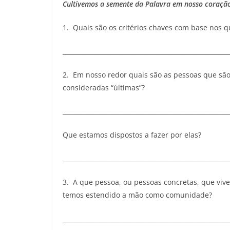
Cultivemos a semente da Palavra e
m nosso coração
1. Quais são os critérios chaves com base nos q
______________________________________________________
2. Em nosso redor quais são as pessoas que sã
consideradas “últimas”?
______________________________________________________
Que estamos dispostos a fazer por elas?
______________________________________________________
3. A que pessoa, ou pessoas concretas, que viv
temos estendido a mão como comunidade?
______________________________________________________