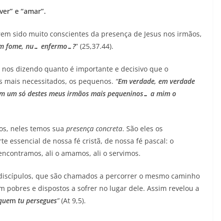
ver” e “amar”.
em sido muito conscientes da presença de Jesus nos irmãos,
m fome, nu… enfermo…?
” (25,37.44).
á nos dizendo quanto é importante e decisivo que o
s mais necessitados, os pequenos.
“
Em verdade, em verdade
om um só destes meus irmãos mais pequeninos… a mim o
os, neles temos sua
presença concreta
. São eles os
rte essencial de nossa fé cristã, de nossa fé pascal: o
encontramos, ali o amamos, ali o servimos.
s discípulos, que são chamados a percorrer o mesmo caminho
 pobres e dispostos a sofrer no lugar dele. Assim revelou a
que
m
tu persegues
”
(At 9,5).