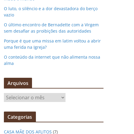
O luto, o silêncio e a dor devastadora do berço
vazio
O último encontro de Bernadette com a Virgem
sem desafiar as proibições das autoridades
Porque é que uma missa em latim voltou a abrir
uma ferida na Igreja?
O conteúdo da internet que não alimenta nossa
alma
Arquivos
A
r
q
Categorias
u
i
CASA MÃE DOS AFLITOS
(7)
v