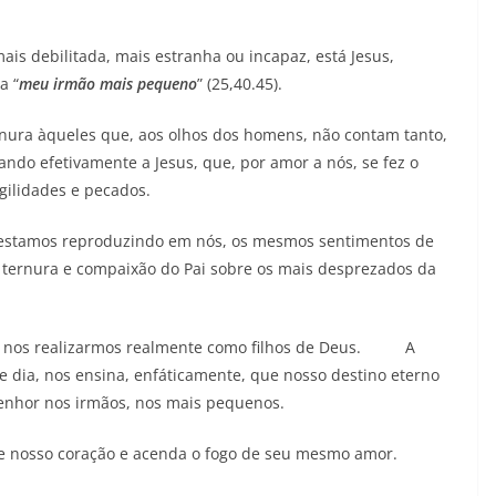
is debilitada, mais estranha ou incapaz, está Jesus,
a “
meu ir
mão mais pequeno
” (25,40.45).
ura àqueles que, aos olhos dos homens, não contam tanto,
do efetivamente a Jesus, que, por amor a nós, se fez o
agilidades e pecados.
estamos reproduzindo em nós, os mesmos sentimentos de
ternura e compaixão do Pai sobre os mais desprezados da
ra nos realizarmos realmente como filhos de Deus. A
 dia, nos ensina, enfáticamente, que nosso destino eterno
enhor nos irmãos, nos mais pequenos.
e nosso coração e acenda o fogo de seu mesmo amor.