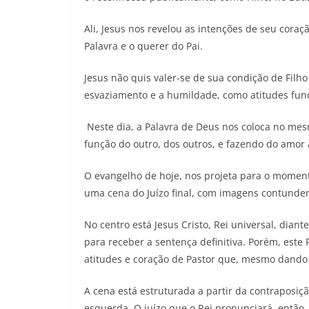
Ali, Jesus nos revelou as intenções de seu coraç
Palavra e o querer do Pai.
Jesus não quis valer-se de sua condição de Fil
esvaziamento e a humildade, como atitudes fun
Neste dia, a Palavra de Deus nos coloca no mes
função do outro, dos outros, e fazendo do amor
O evangelho de hoje, nos projeta para o momen
uma cena do Juízo final, com imagens contunden
No centro está Jesus Cristo, Rei universal, dia
para receber a sentença definitiva. Porém, este 
atitudes e coração de Pastor que, mesmo dando 
A cena está estruturada a partir da contraposiçã
esquerda. O juízo que o Rei pronunciará, então