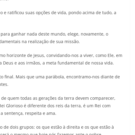
ão e ratificou suas opções de vida, pondo acima de tudo, a
ho para ganhar nada deste mundo, elege, novamente, o
damentais na realização de sua missão.
mo horizonte de Jesus, convidando-nos a viver, como Ele, em
 a Deus e aos irmãos, a meta fundamental de nossa vida.
to final. Mais que uma parábola, encontramo-nos diante de
tes.
nte de quem todas as gerações da terra devem comparecer,
Rei Glorioso é diferente dos reis da terra, é um Rei com
a sentença, respeita e ama.
o de dois grupos: os que estão à direita e os que estão à
, será o mesmo que hoje nós fazemos ante o pobre.