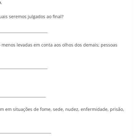
.
uais seremos julgados ao final?
__________________________
o menos levadas em conta aos olhos dos demais; pessoas
__________________________
_________________________
em em situações de fome, sede, nudez, enfermidade, prisão,
____________________________