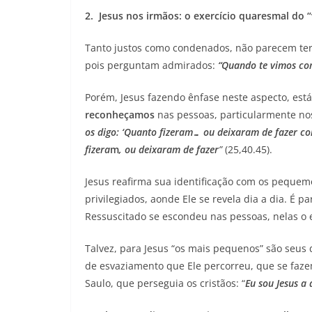
2. Jesus nos irmãos: o exercício quaresmal do “
Tanto justos como condenados, não parecem ter
pois perguntam admirados:
“Quando te vimos co
Porém, Jesus fazendo ênfase neste aspecto, est
reconheçamos
nas pessoas, particularmente no
os digo: ‘Quanto fizeram… ou dei
xaram de fazer c
fizera
m
, ou dei
xaram de fazer
”
(25,40.45).
Jesus reafirma sua identificação com os pequem
privilegiados, aonde Ele se revela dia a dia. É pa
Ressuscitado se escondeu nas pessoas, nelas o 
Talvez, para Jesus “os mais pequenos” são seu
de esvaziamento que Ele percorreu, que se fazem
Saulo, que perseguia os cristãos: “
Eu sou Jesus a 