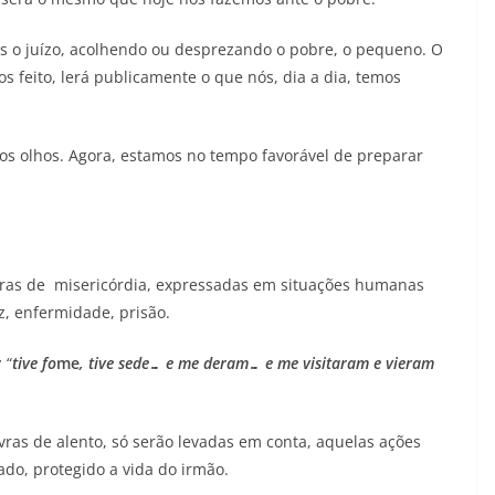
 o juízo, acolhendo ou desprezando o pobre, o pequeno. O
s feito, lerá publicamente o que nós, dia a dia, temos
 os olhos. Agora, estamos no tempo favorável de preparar
bras de misericórdia, expressadas em situações humanas
z, enfermidade, prisão.
:
“
tive fo
me
, tive sede… e me deram… e me visitaram e vieram
as de alento, só serão levadas em conta, aquelas ações
do, protegido a vida do irmão.