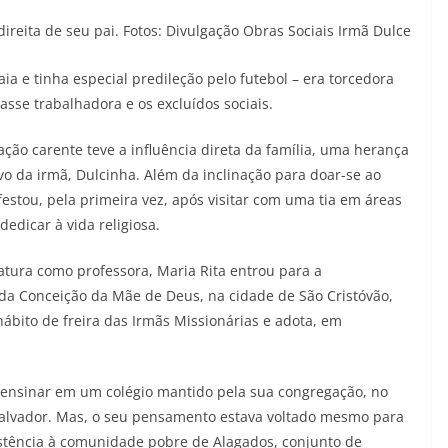
direita de seu pai. Fotos: Divulgação Obras Sociais Irmã Dulce
ia e tinha especial predileção pelo futebol – era torcedora
asse trabalhadora e os excluídos sociais.
ção carente teve a influência direta da família, uma herança
ivo da irmã, Dulcinha. Além da inclinação para doar-se ao
estou, pela primeira vez, após visitar com uma tia em áreas
edicar à vida religiosa.
atura como professora, Maria Rita entrou para a
da Conceição da Mãe de Deus, na cidade de São Cristóvão,
ábito de freira das Irmãs Missionárias e adota, em
i ensinar em um colégio mantido pela sua congregação, no
alvador. Mas, o seu pensamento estava voltado mesmo para
istência à comunidade pobre de Alagados, conjunto de