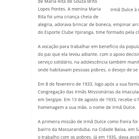
de Maria Rita de Souza Brito
Lopes Pontes. A menina Maria
Irmã Dulce à 
Rita foi uma criança cheia de
alegria, adorava brincar de boneca, empinar arra
do Esporte Clube Ypiranga, time formado pela cl
A vocação para trabalhar em benefício da popula
do pai que ela levou adiante, com o apoio decis
serviço solidário, na adolescência também manif
onde habitavam pessoas pobres, o desejo de se d
Em 8 de fevereiro de 1933, logo após a sua form
Congregação das Irmãs Missionárias da Imacula
em Sergipe. Em 13 de agosto de 1933, recebe o h
homenagem a sua mãe, o nome de Irmã Dulce.
A primeira missão de Irmã Dulce como freira fo
bairro da Massaranduba, na Cidade Baixa, em S
o trabalho com os pobres. Já em 1935, dava ass