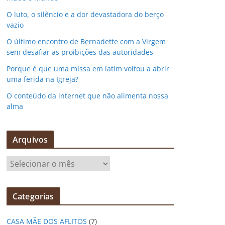
O luto, o silêncio e a dor devastadora do berço
vazio
O último encontro de Bernadette com a Virgem
sem desafiar as proibições das autoridades
Porque é que uma missa em latim voltou a abrir
uma ferida na Igreja?
O conteúdo da internet que não alimenta nossa
alma
Arquivos
A
r
q
Categorias
u
i
CASA MÃE DOS AFLITOS
(7)
v