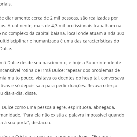
riais.
de diariamente cerca de 2 mil pessoas, são realizadas por
tos. Atualmente, mais de 4,3 mil profissionais trabalham na
e no complexo da capital baiana, local onde atuam ainda 300
multidisciplinar e humanizada é uma das características do
Dulce.
rmã Dulce desde seu nascimento, é hoje a Superintendente
incansável rotina de Irmã Dulce: “apesar dos problemas de
omia muito pouco, visitava os doentes do hospital, conversava
tivas e só depois saía para pedir doações. Rezava o terço
 dia-a-dia, disse.
ã Dulce como uma pessoa alegre, espirituosa, abnegada,
anidade. “Para ela não existia a palavra impossível quando
a à sua porta”, destacou.
 próprio Cristo nas pessoas a quem se doava. “Era uma