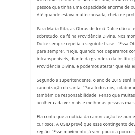
pessoa que tinha uma capacidade enorme de ouv
Até quando estava muito cansada, cheia de proble
Para Maria Rita, as Obras de Irmã Dulce dão o 
sobretudo, da fé na Providência Divina. Nos mo
Dulce sempre repetia a seguinte frase : “Essa 
para sempre”. “Hoje, quando nos deparamos com
intransponíveis, diante da grandeza da instit
Providência Divina, e podemos atestar que ela es
Segundo a superitendente, o ano de 2019 será i
canonização da santa. “Para todos nós, colabor
também de responsabilidade. Penso que muitas c
acolher cada vez mais e melhor as pessoas mais 
Ela conta que a notícia da canonização fez aumen
curiosos. A OSID prevê que esse contingente de
região. “Esse movimento já vem pouco a pouco 