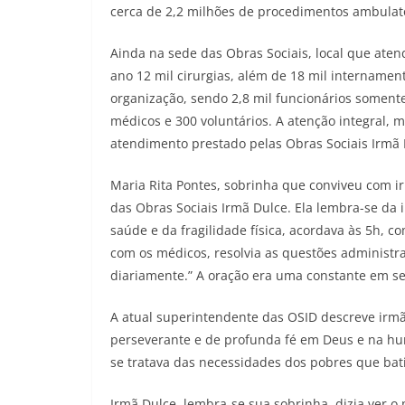
cerca de 2,2 milhões de procedimentos ambulato
Ainda na sede das Obras Sociais, local que aten
ano 12 mil cirurgias, além de 18 mil internamen
organização, sendo 2,8 mil funcionários soment
médicos e 300 voluntários. A atenção integral, 
atendimento prestado pelas Obras Sociais Irmã 
Maria Rita Pontes, sobrinha que conviveu com i
das Obras Sociais Irmã Dulce. Ela lembra-se da 
saúde e da fragilidade física, acordava às 5h, c
com os médicos, resolvia as questões administra
diariamente.” A oração era uma constante em seu
A atual superintendente das OSID descreve irm
perseverante e de profunda fé em Deus e na hum
se tratava das necessidades dos pobres que bati
Irmã Dulce, lembra-se sua sobrinha, dizia ver o