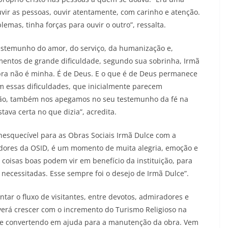
ir as pessoas, ouvir atentamente, com carinho e atenção.
mas, tinha forças para ouvir o outro”, ressalta.
testemunho do amor, do serviço, da humanização e,
mentos de grande dificuldade, segundo sua sobrinha, Irmã
Obra não é minha. É de Deus. E o que é de Deus permanece
 essas dificuldades, que inicialmente parecem
uição, também nos apegamos no seu testemunho da fé na
tava certa no que dizia”, acredita.
nesquecível para as Obras Sociais Irmã Dulce com a
adores da OSID, é um momento de muita alegria, emoção e
oisas boas podem vir em benefício da instituição, para
necessitadas. Esse sempre foi o desejo de Irmã Dulce”.
tar o fluxo de visitantes, entre devotos, admiradores e
verá crescer com o incremento do Turismo Religioso na
se convertendo em ajuda para a manutenção da obra. Vem