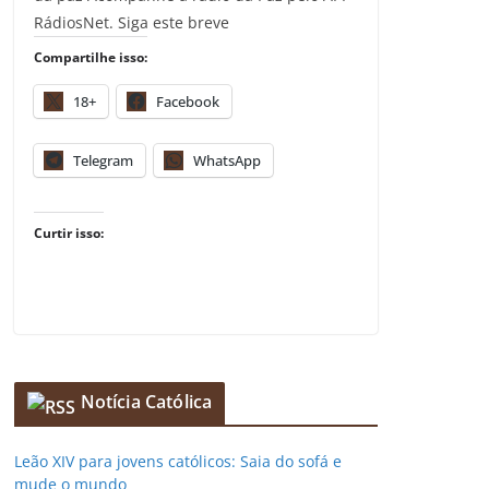
RádiosNet. Siga este breve
Compartilhe isso:
18+
Facebook
Telegram
WhatsApp
Curtir isso:
Notícia Católica
Leão XIV para jovens católicos: Saia do sofá e
mude o mundo