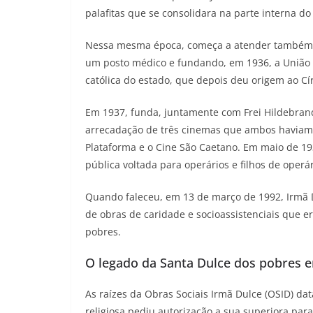
palafitas que se consolidara na parte interna do
Nessa mesma época, começa a atender também o
um posto médico e fundando, em 1936, a União O
católica do estado, que depois deu origem ao Cí
Em 1937, funda, juntamente com Frei Hildebran
arrecadação de três cinemas que ambos haviam 
Plataforma e o Cine São Caetano. Em maio de 193
pública voltada para operários e filhos de oper
Quando faleceu, em 13 de março de 1992, Irmã 
de obras de caridade e socioassistenciais que e
pobres.
O legado da Santa Dulce dos pobres e
As raízes da Obras Sociais Irmã Dulce (OSID) d
religiosa pediu autorização a sua superiora par