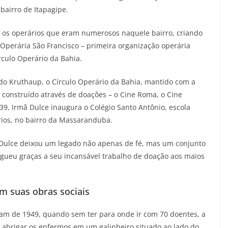
 bairro de Itapagipe.
s operários que eram numerosos naquele bairro, criando
perária São Francisco – primeira organização operária
rculo Operário da Bahia.
do Kruthaup, o Círculo Operário da Bahia, mantido com a
construído através de doações – o Cine Roma, o Cine
9, Irmã Dulce inaugura o Colégio Santo Antônio, escola
ários, no bairro da Massaranduba.
Dulce deixou um legado não apenas de fé, mas um conjunto
rgueu graças a seu incansável trabalho de doação aos maios
m suas obras sociais
atam de 1949, quando sem ter para onde ir com 70 doentes, a
a abrigar os enfermos em um galinheiro situado ao lado do