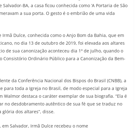
e Salvador-BA, a casa ficou conhecida como ‘A Portaria de São
lomeravam a sua porta. O gesto é o embrião de uma vida
 de Irmã Dulce, conhecida como o Anjo Bom da Bahia, que em
icano, no dia 13 de outubro de 2019, foi elevada aos altares
io de sua canonização aconteceu dia 1º de julho, quando o
 o Consistório Ordinário Público para a Canonização da Bem-
dente da Conferência Nacional dos Bispos do Brasil (CNBB), a
para toda a Igreja no Brasil, de modo especial para a Igreja
Walmor destaca o caráter exemplar de sua biografia. “Ela é
ar no desdobramento autêntico de sua fé que se traduz no
glória dos altares”, disse.
4, em Salvador, Irmã Dulce recebeu o nome