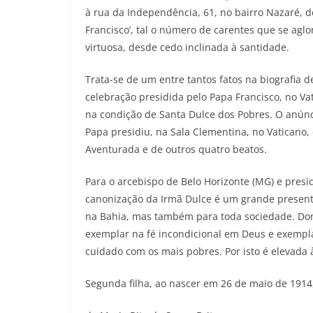
à rua da Independência, 61, no bairro Nazaré, d
Francisco’, tal o número de carentes que se ag
virtuosa, desde cedo inclinada à santidade.
Trata-se de um entre tantos fatos na biografia
celebração presidida pelo Papa Francisco, no Vat
na condição de Santa Dulce dos Pobres. O anúnc
Papa presidiu, na Sala Clementina, no Vaticano,
Aventurada e de outros quatro beatos.
Para o arcebispo de Belo Horizonte (MG) e presi
canonização da Irmã Dulce é um grande presente 
na Bahia, mas também para toda sociedade. Dom 
exemplar na fé incondicional em Deus e exempl
cuidado com os mais pobres. Por isto é elevada à 
Segunda filha, ao nascer em 26 de maio de 191