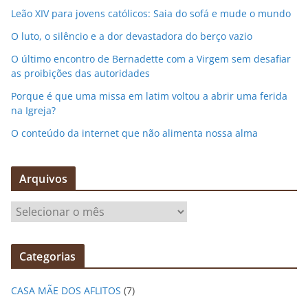
Leão XIV para jovens católicos: Saia do sofá e mude o mundo
O luto, o silêncio e a dor devastadora do berço vazio
O último encontro de Bernadette com a Virgem sem desafiar
as proibições das autoridades
Porque é que uma missa em latim voltou a abrir uma ferida
na Igreja?
O conteúdo da internet que não alimenta nossa alma
Arquivos
A
r
q
Categorias
u
i
CASA MÃE DOS AFLITOS
(7)
v