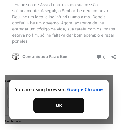
Compartilhe isso:
You are using browser:
Google Chrome
18+
Facebook
Telegram
WhatsApp
OK
Curtir isso: