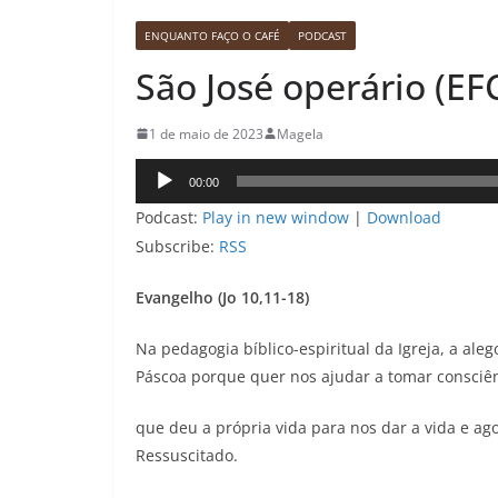
ENQUANTO FAÇO O CAFÉ
PODCAST
São José operário (EF
1 de maio de 2023
Magela
Tocador
00:00
de
Podcast:
Play in new window
|
Download
áudio
Subscribe:
RSS
Evangelho (Jo 10,11-18)
Na pedagogia bíblico-espiritual da Igreja, a al
Páscoa porque quer nos ajudar a tomar consciên
que deu a própria vida para nos dar a vida e ag
Ressuscitado.