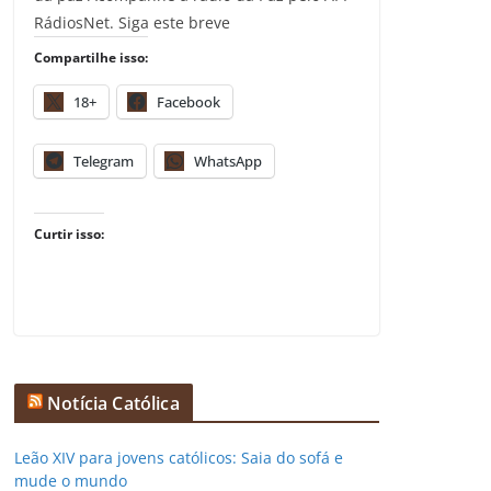
RádiosNet. Siga este breve
Compartilhe isso:
18+
Facebook
Telegram
WhatsApp
Curtir isso:
Notícia Católica
Leão XIV para jovens católicos: Saia do sofá e
mude o mundo