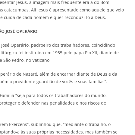
esentar Jesus, a imagem mais frequente era a do Bom
diminuir
s catacumbas. Ali Jesus é apresentado como aquele que veio
o
e cuida de cada homem e quer reconduzi-lo a Deus.
volume.
ÃO JOSÉ OPERÁRIO:
o José Operário, padroeiro dos trabalhadores, coincidindo
itúrgica foi instituída em 1955 pelo papa Pio XII, diante de
 São Pedro, no Vaticano.
perário de Nazaré, além de encarnar diante de Deus e da
bém o providente guardião de vocês e suas famílias”.
 Família “seja para todos os trabalhadores do mundo,
proteger e defender nas penalidades e nos riscos de
borem Exercens”, sublinhou que, “mediante o trabalho, o
ptando-a às suas próprias necessidades, mas também se