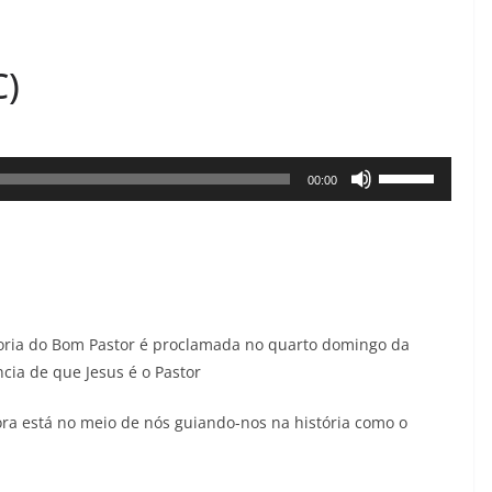
C)
Use
00:00
as
setas
para
cima
ou
egoria do Bom Pastor é proclamada no quarto domingo da
para
cia de que Jesus é o Pastor
baixo
para
ora está no meio de nós guiando-nos na história como o
aumentar
ou