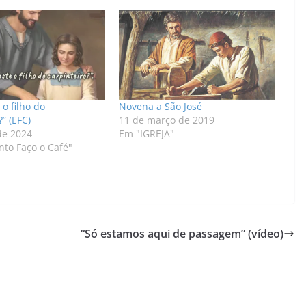
 o filho do
Novena a São José
?” (EFC)
11 de março de 2019
de 2024
Em "IGREJA"
to Faço o Café"
“Só estamos aqui de passagem” (vídeo)