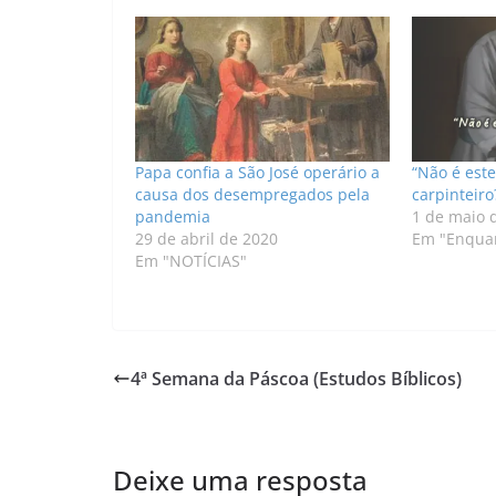
Papa confia a São José operário a
“Não é este
causa dos desempregados pela
carpinteiro
pandemia
1 de maio 
29 de abril de 2020
Em "Enquan
Em "NOTÍCIAS"
4ª Semana da Páscoa (Estudos Bíblicos)
Deixe uma resposta