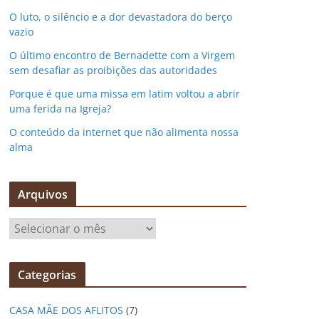
O luto, o silêncio e a dor devastadora do berço
vazio
O último encontro de Bernadette com a Virgem
sem desafiar as proibições das autoridades
Porque é que uma missa em latim voltou a abrir
uma ferida na Igreja?
O conteúdo da internet que não alimenta nossa
alma
Arquivos
A
r
q
Categorias
u
i
CASA MÃE DOS AFLITOS
(7)
v